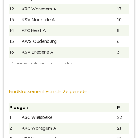
12
KRC Waregem A
13
13
KSV Moorsele A
10
14
KFC Heist A
8
15
KWS Oudenburg
6
16
KSV Bredene A
3
Eindklassement van de 2e periode
Ploegen
P
1
KSC Wielsbeke
22
2
KRC Waregem A
21