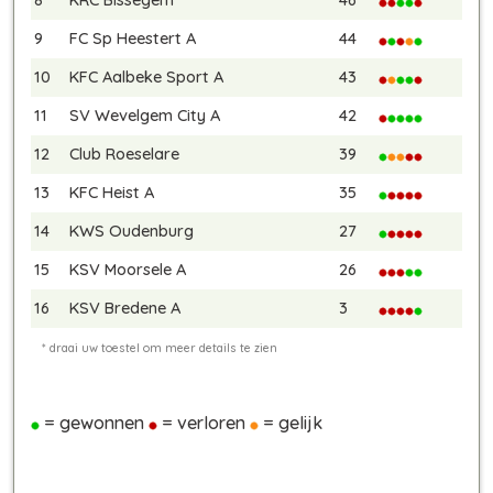
9
FC Sp Heestert A
44
10
KFC Aalbeke Sport A
43
11
SV Wevelgem City A
42
12
Club Roeselare
39
13
KFC Heist A
35
14
KWS Oudenburg
27
15
KSV Moorsele A
26
16
KSV Bredene A
3
= gewonnen
= verloren
= gelijk