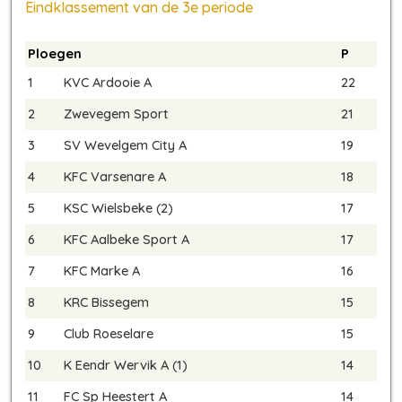
Eindklassement van de 3e periode
Ploegen
P
1
KVC Ardooie A
22
2
Zwevegem Sport
21
3
SV Wevelgem City A
19
4
KFC Varsenare A
18
5
KSC Wielsbeke (2)
17
6
KFC Aalbeke Sport A
17
7
KFC Marke A
16
8
KRC Bissegem
15
9
Club Roeselare
15
10
K Eendr Wervik A (1)
14
11
FC Sp Heestert A
14