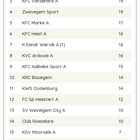
3
KFC Varsenare A
19
4
Zwevegem Sport
19
5
KFC Marke A
17
6
KFC Heist A
16
7
K Eendr Wervik A (1)
16
8
KVC Ardooie A
16
9
KFC Aalbeke Sport A
15
10
KRC Bissegem
14
11
KWS Oudenburg
14
12
FC Sp Heestert A
12
13
SV Wevelgem City A
10
14
Club Roeselare
10
15
KSV Moorsele A
7