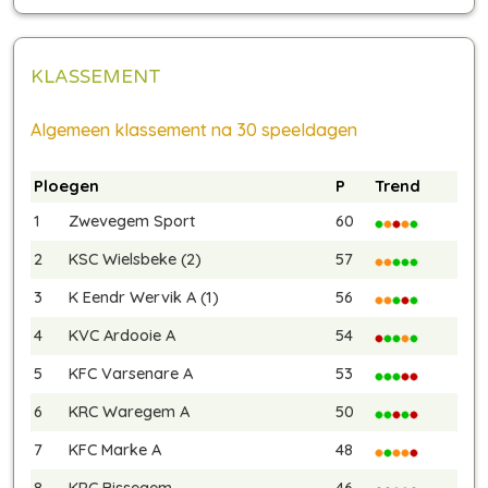
KLASSEMENT
Algemeen klassement na 30 speeldagen
Ploegen
P
Trend
1
Zwevegem Sport
60
2
KSC Wielsbeke (2)
57
3
K Eendr Wervik A (1)
56
4
KVC Ardooie A
54
5
KFC Varsenare A
53
6
KRC Waregem A
50
7
KFC Marke A
48
8
KRC Bissegem
46