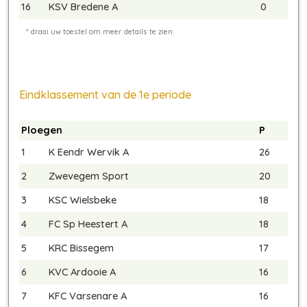
16
KSV Bredene A
0
Eindklassement van de 1e periode
Ploegen
P
1
K Eendr Wervik A
26
2
Zwevegem Sport
20
3
KSC Wielsbeke
18
4
FC Sp Heestert A
18
5
KRC Bissegem
17
6
KVC Ardooie A
16
7
KFC Varsenare A
16