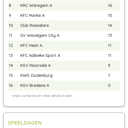
8
KRC Waregem A
16
9
KFC Marke A
15
10
Club Roeselare
14
11
SV Wevelgem City A
13
12
KFC Heist A
11
13
KFC Aalbeke Sport A
11
14
KSV Moorsele A
9
15
KWS Oudenburg
7
16
KSV Bredene A
0
SPEELDAGEN