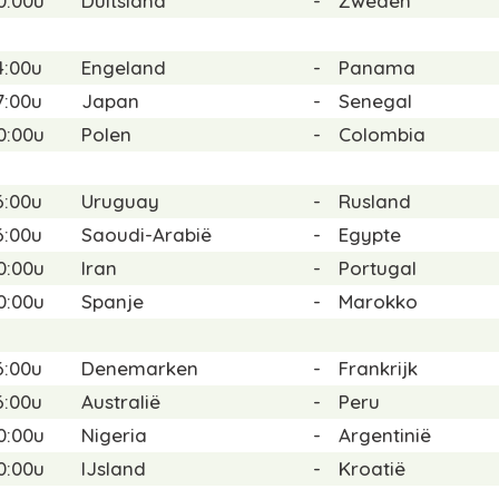
0:00u
Duitsland
-
Zweden
4:00u
Engeland
-
Panama
7:00u
Japan
-
Senegal
0:00u
Polen
-
Colombia
6:00u
Uruguay
-
Rusland
6:00u
Saoudi-Arabië
-
Egypte
0:00u
Iran
-
Portugal
0:00u
Spanje
-
Marokko
6:00u
Denemarken
-
Frankrijk
6:00u
Australië
-
Peru
0:00u
Nigeria
-
Argentinië
0:00u
IJsland
-
Kroatië