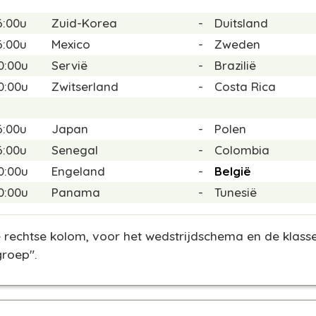
6:00u
Zuid-Korea
-
Duitsland
6:00u
Mexico
-
Zweden
0:00u
Servië
-
Brazilië
0:00u
Zwitserland
-
Costa Rica
6:00u
Japan
-
Polen
6:00u
Senegal
-
Colombia
0:00u
Engeland
-
België
0:00u
Panama
-
Tunesië
 de rechtse kolom, voor het wedstrijdschema en de kl
groep".