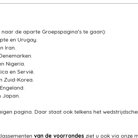
om naar de aparte Groepspagina's te gaan)
:
ypte en Urugay.
n Iran.
en Denemarken.
en Nigeria.
Rica en Servië.
en Zuid-Korea.
 Engeland.
n Japan.
eigen pagina. Daar staat ook telkens het wedstrijdschem
n klassementen
van de voorrondes
ziet u ook via onze 