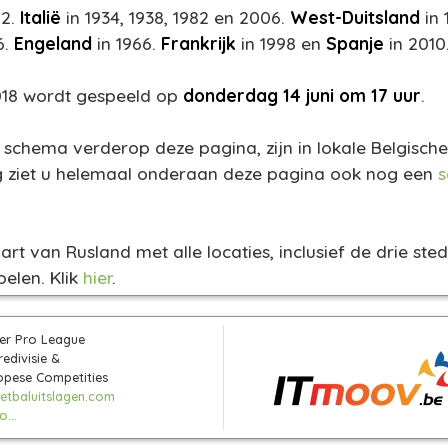
02.
Italië
in 1934, 1938, 1982 en 2006.
West-Duitsland
in 
6.
Engeland
in 1966.
Frankrijk
in 1998 en
Spanje
in 2010
018 wordt gespeeld op
donderdag 14 juni om 17 uur
.
 schema verderop deze pagina, zijn in lokale Belgische 
ing ziet u helemaal onderaan deze pagina ook nog een
rt van Rusland met alle locaties, inclusief de drie st
elen. Klik
hier
.
ler Pro League
edivisie &
ropese Competities
tbaluitslagen.com
...