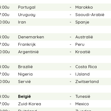
4:00u
Portugal
-
Marokko
7:00u
Uruguay
-
Saoudi-Arabië
0:00u
Iran
-
Spanje
4:00u
Denemarken
-
Australië
7:00u
Frankrijk
-
Peru
0:00u
Argentinië
-
Kroatië
4:00u
Brazilië
-
Costa Rica
7:00u
Nigeria
-
IJsland
0:00u
Servië
-
Zwitserland
4:00u
België
-
Tunesië
7:00u
Zuid-Korea
-
Mexico