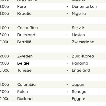
8:00u
Peru
-
Denemarken
1:00u
Kroatië
-
Nigeria
4:00u
Costa Rica
-
Servië
7:00u
Duitsland
-
Mexico
0:00u
Brazilië
-
Zwitserland
4:00u
Zweden
-
Zuid-Korea
7:00u
België
-
Panama
0:00u
Tunesië
-
Engeland
4:00u
Colombia
-
Japan
7:00u
Polen
-
Senegal
0:00u
Rusland
-
Egypte