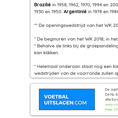
Brazilië
in 1958, 1962, 1970, 1994 en 20
1930 en 1950.
Argentinië
in 1978 en 198
** De openingswedstrijd van het WK 2
* De beginuren van het WK 2018, in het
* Behalve de links bij de groepsindel
kan klikken.
* Helemaal onderaan staat nog een kaa
wedstrijden van de voorronde zullen sp
De Jupi
De NL Er
alle Eu
www.voe
Meer info