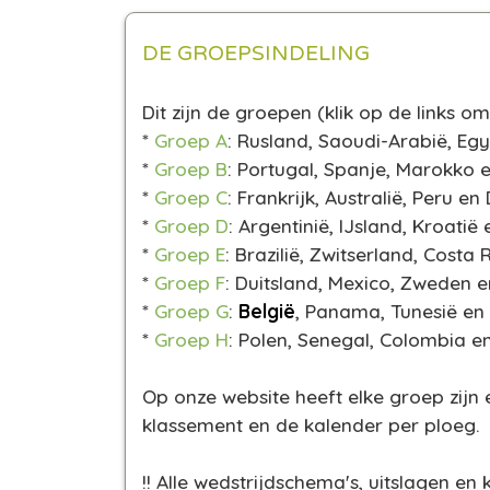
DE GROEPSINDELING
Dit zijn de groepen
(klik op de links 
*
Groep A
: Rusland, Saoudi-Arabië, Eg
*
Groep B
: Portugal, Spanje, Marokko e
*
Groep C
: Frankrijk, Australië, Peru 
*
Groep D
: Argentinië, IJsland, Kroatië 
*
Groep E
: Brazilië, Zwitserland, Costa 
*
Groep F
: Duitsland, Mexico, Zweden 
*
Groep G
:
België
, Panama, Tunesië en
*
Groep H
: Polen, Senegal, Colombia e
Op onze website heeft elke groep zijn 
klassement en de kalender per ploeg.
!! Alle wedstrijdschema's, uitslagen e