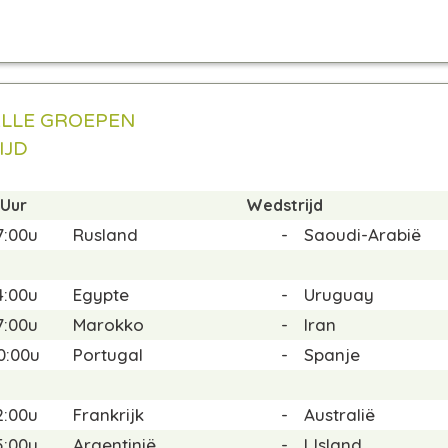
ALLE GROEPEN
IJD
Uur
Wedstrijd
7:00u
Rusland
-
Saoudi-Arabië
4:00u
Egypte
-
Uruguay
7:00u
Marokko
-
Iran
0:00u
Portugal
-
Spanje
2:00u
Frankrijk
-
Australië
5:00u
Argentinië
-
IJsland