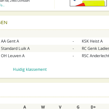
an 68, 2460 Lichtaart
o...
GEN
AA Gent A
-
KSK Heist A
Standard Luik A
-
RC Genk Ladie
OH Leuven A
-
RSC Anderlecht
Huidig klassement
A
W
V
G
D+