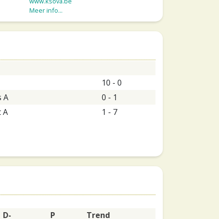
www.ksova.be
Meer info...
10 - 0
s A
0 - 1
 A
1 - 7
D-
P
Trend