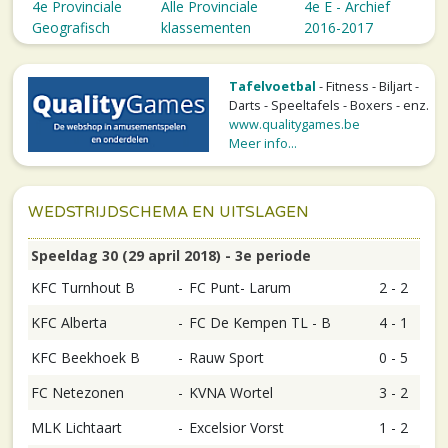
4e Provinciale
Alle Provinciale
4e E - Archief
Geografisch
klassementen
2016-2017
Tafelvoetbal
- Fitness - Biljart -
Darts - Speeltafels - Boxers - enz.
www.qualitygames.be
Meer info...
WEDSTRIJDSCHEMA EN UITSLAGEN
Speeldag 30 (29 april 2018) - 3e periode
KFC Turnhout B
-
FC Punt- Larum
2 - 2
KFC Alberta
-
FC De Kempen TL - B
4 - 1
KFC Beekhoek B
-
Rauw Sport
0 - 5
FC Netezonen
-
KVNA Wortel
3 - 2
MLK Lichtaart
-
Excelsior Vorst
1 - 2