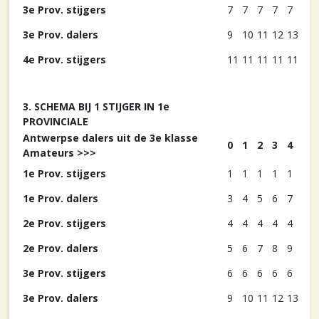
3e Prov. stijgers
7
7
7
7
7
3e Prov. dalers
9
10
11
12
13
4e Prov. stijgers
11
11
11
11
11
3. SCHEMA BIJ 1 STIJGER IN 1e
PROVINCIALE
Antwerpse dalers uit de 3e klasse
0
1
2
3
4
Amateurs >>>
1e Prov. stijgers
1
1
1
1
1
1e Prov. dalers
3
4
5
6
7
2e Prov. stijgers
4
4
4
4
4
2e Prov. dalers
5
6
7
8
9
3e Prov. stijgers
6
6
6
6
6
3e Prov. dalers
9
10
11
12
13