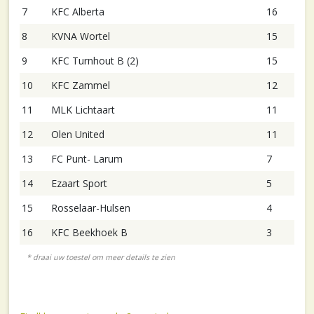
7
KFC Alberta
16
8
KVNA Wortel
15
9
KFC Turnhout B (2)
15
10
KFC Zammel
12
11
MLK Lichtaart
11
12
Olen United
11
13
FC Punt- Larum
7
14
Ezaart Sport
5
15
Rosselaar-Hulsen
4
16
KFC Beekhoek B
3