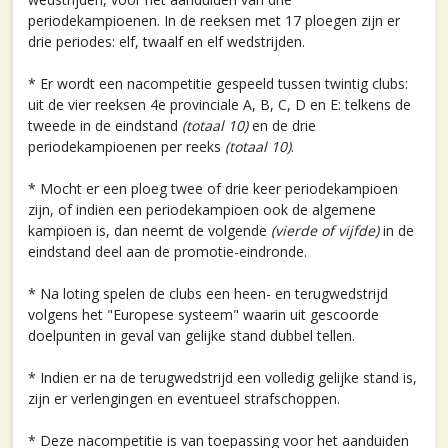
periodekampioenen. In de reeksen met 17 ploegen zijn er
drie periodes: elf, twaalf en elf wedstrijden.
* Er wordt een nacompetitie gespeeld tussen twintig clubs:
uit de vier reeksen 4e provinciale A, B, C, D en E: telkens de
tweede in de eindstand
(totaal 10)
en de drie
periodekampioenen per reeks
(totaal 10)
.
* Mocht er een ploeg twee of drie keer periodekampioen
zijn, of indien een periodekampioen ook de algemene
kampioen is, dan neemt de volgende
(vierde of vijfde)
in de
eindstand deel aan de promotie-eindronde.
* Na loting spelen de clubs een heen- en terugwedstrijd
volgens het "Europese systeem" waarin uit gescoorde
doelpunten in geval van gelijke stand dubbel tellen.
* Indien er na de terugwedstrijd een volledig gelijke stand is,
zijn er verlengingen en eventueel strafschoppen.
* Deze nacompetitie is van toepassing voor het aanduiden