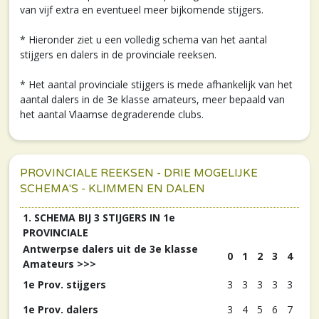
van vijf extra en eventueel meer bijkomende stijgers.
* Hieronder ziet u een volledig schema van het aantal
stijgers en dalers in de provinciale reeksen.
* Het aantal provinciale stijgers is mede afhankelijk van het
aantal dalers in de 3e klasse amateurs, meer bepaald van
het aantal Vlaamse degraderende clubs.
PROVINCIALE REEKSEN - DRIE MOGELIJKE
SCHEMA'S - KLIMMEN EN DALEN
1. SCHEMA BIJ 3 STIJGERS IN 1e
PROVINCIALE
Antwerpse dalers uit de 3e klasse
0
1
2
3
4
Amateurs >>>
1e Prov. stijgers
3
3
3
3
3
1e Prov. dalers
3
4
5
6
7