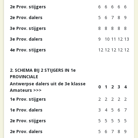
2e Prov. stijgers
6
6
6
6
6
2e Prov. dalers
5
6
7
8
9
3e Prov. stijgers
8
8
8
8
8
3e Prov. dalers
9
10
11
12
13
4e Prov. stijgers
12
12
12
12
12
2. SCHEMA BIJ 2 STIJGERS IN 1e
PROVINCIALE
Antwerpse dalers uit de 3e klasse
0
1
2
3
4
Amateurs >>>
1e Prov. stijgers
2
2
2
2
2
1e Prov. dalers
3
4
5
6
7
2e Prov. stijgers
5
5
5
5
5
2e Prov. dalers
5
6
7
8
9