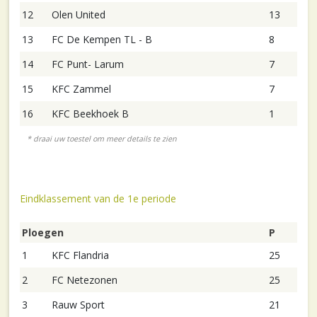
12
Olen United
13
13
FC De Kempen TL - B
8
14
FC Punt- Larum
7
15
KFC Zammel
7
16
KFC Beekhoek B
1
Eindklassement van de 1e periode
Ploegen
P
1
KFC Flandria
25
2
FC Netezonen
25
3
Rauw Sport
21