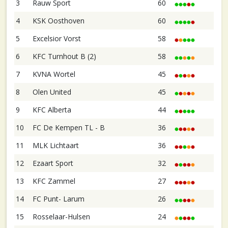
3
Rauw Sport
60
4
KSK Oosthoven
60
5
Excelsior Vorst
58
6
KFC Turnhout B (2)
58
7
KVNA Wortel
45
8
Olen United
45
9
KFC Alberta
44
10
FC De Kempen TL - B
36
11
MLK Lichtaart
36
12
Ezaart Sport
32
13
KFC Zammel
27
14
FC Punt- Larum
26
15
Rosselaar-Hulsen
24