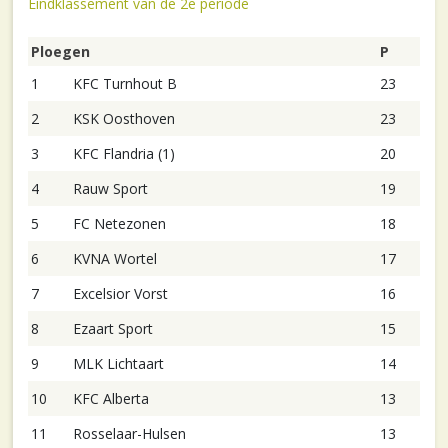
Eindklassement van de 2e periode
Ploegen
P
1
KFC Turnhout B
23
2
KSK Oosthoven
23
3
KFC Flandria (1)
20
4
Rauw Sport
19
5
FC Netezonen
18
6
KVNA Wortel
17
7
Excelsior Vorst
16
8
Ezaart Sport
15
9
MLK Lichtaart
14
10
KFC Alberta
13
11
Rosselaar-Hulsen
13