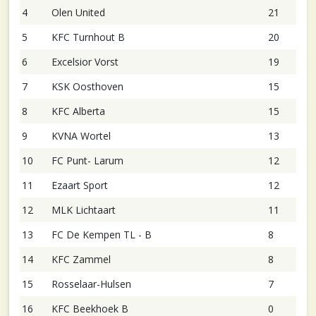
4
Olen United
21
5
KFC Turnhout B
20
6
Excelsior Vorst
19
7
KSK Oosthoven
15
8
KFC Alberta
15
9
KVNA Wortel
13
10
FC Punt- Larum
12
11
Ezaart Sport
12
12
MLK Lichtaart
11
13
FC De Kempen TL - B
8
14
KFC Zammel
8
15
Rosselaar-Hulsen
7
16
KFC Beekhoek B
0