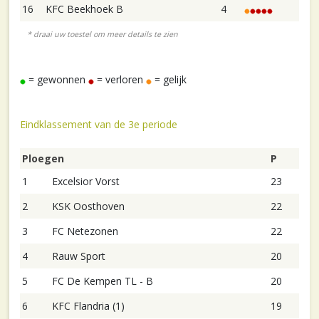
16
KFC Beekhoek B
4
= gewonnen
= verloren
= gelijk
Eindklassement van de 3e periode
Ploegen
P
1
Excelsior Vorst
23
2
KSK Oosthoven
22
3
FC Netezonen
22
4
Rauw Sport
20
5
FC De Kempen TL - B
20
6
KFC Flandria (1)
19