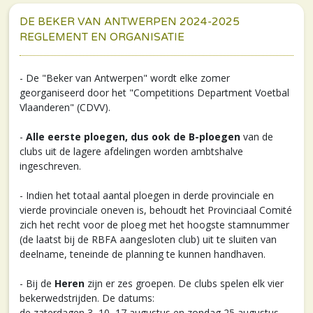
DE BEKER VAN ANTWERPEN 2024-2025
REGLEMENT EN ORGANISATIE
- De "Beker van Antwerpen" wordt elke zomer
georganiseerd door het "Competitions Department Voetbal
Vlaanderen" (CDVV).
-
Alle eerste ploegen, dus ook de B-ploegen
van de
clubs uit de lagere afdelingen worden ambtshalve
ingeschreven.
- Indien het totaal aantal ploegen in derde provinciale en
vierde provinciale oneven is, behoudt het Provinciaal Comité
zich het recht voor de ploeg met het hoogste stamnummer
(de laatst bij de RBFA aangesloten club) uit te sluiten van
deelname, teneinde de planning te kunnen handhaven.
- Bij de
Heren
zijn er zes groepen. De clubs spelen elk vier
bekerwedstrijden. De datums:
de zaterdagen 3, 10, 17 augustus en zondag 25 augustus