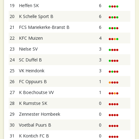
19
Heffen SK
6
20
K Schelle Sport B
6
21
FCS Mariekerke-Branst B
6
22
KFC Muizen
4
23
Nielse SV
3
24
SC Duffel B
3
25
VK Heindonk
3
26
FC Oppuurs B
1
27
K Boechoutse VV
1
28
K Rumstse SK
0
29
Zennester Hombeek
0
30
Voetbal Puurs B
0
31
K Kontich FC B
0