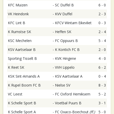
KFC Muizen
-
SC Duffel B
6 - 0
VK Heindonk
-
KVV Duffel
2 - 3
KFC Lint B
-
KFCV Wintam Eikevliet
0 - 3
K Rumstse SK
-
Heffen SK
2 - 4
KSC Mechelen
-
FC Oppuurs B
5 - 4
KSV Aartselaar B
-
K Kontich FC B
2 - 0
Sporting Tisselt B
-
KVK Hingene
4 - 0
K Reet SK
-
VVH Lippelo
6 - 2
KSK Sint-Amands A
-
KSV Aartselaar A
0 - 4
K Rupel Boom FC B
-
Nielse SV
8 - 3
VC Leest
-
FC Oxford Hemiksem
5 - 2
K Schelle Sport B
-
Voetbal Puurs B
3 - 1
K Schelle Sport A
-
FC Oxaco-Boechout
(ff.)
5 - 0