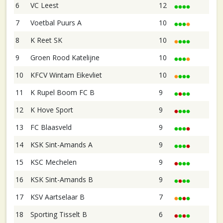
6
VC Leest
12
7
Voetbal Puurs A
10
8
K Reet SK
10
9
Groen Rood Katelijne
10
10
KFCV Wintam Eikevliet
10
11
K Rupel Boom FC B
9
12
K Hove Sport
9
13
FC Blaasveld
9
14
KSK Sint-Amands A
9
15
KSC Mechelen
9
16
KSK Sint-Amands B
9
17
KSV Aartselaar B
7
18
Sporting Tisselt B
6