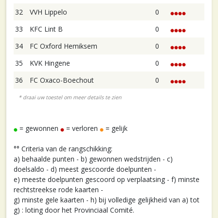
32
VVH Lippelo
0
33
KFC Lint B
0
34
FC Oxford Hemiksem
0
35
KVK Hingene
0
36
FC Oxaco-Boechout
0
= gewonnen
= verloren
= gelijk
°° Criteria van de rangschikking:
a) behaalde punten - b) gewonnen wedstrijden - c)
doelsaldo - d) meest gescoorde doelpunten -
e) meeste doelpunten gescoord op verplaatsing - f) minste
rechtstreekse rode kaarten -
g) minste gele kaarten - h) bij volledige gelijkheid van a) tot
g) : loting door het Provinciaal Comité.