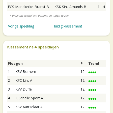
FCS Mariekerke-Branst B
-
KSK Sint-Amands B
1 - 4
Vorige speeldag
Huidig klassement
Klassement na 4 speeldagen
Ploegen
P
Trend
1
KSV Bornem
12
2
KFC Lint A
12
3
KVV Duffel
12
4
K Schelle Sport A
12
5
KSV Aartselaar A
12