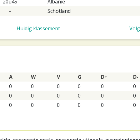
20u45
Albanië
-
Schotland
Huidig klassement
Volg
A
W
V
G
D+
D-
0
0
0
0
0
0
0
0
0
0
0
0
0
0
0
0
0
0
ldo, gescoorde goals, gescoorde uitgoals, overwinningen