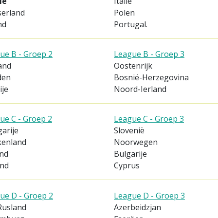
ië
Italië
serland
Polen
nd
Portugal.
ue B - Groep 2
League B - Groep 3
and
Oostenrijk
den
Bosnië-Herzegovina
ije
Noord-Ierland
ue C - Groep 2
League C - Groep 3
arije
Slovenië
kenland
Noorwegen
and
Bulgarije
and
Cyprus
ue D - Groep 2
League D - Groep 3
Rusland
Azerbeidzjan