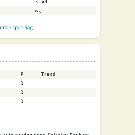
-
Israël
-
vrij
ende speeldag
P
Trend
0
0
0
, uitoverwinningen, Fairplay-Ranking,