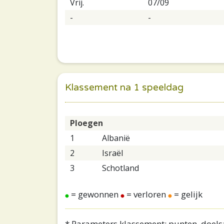
Vrij.
07/09
-
-
Klassement na 1 speeldag
Ploegen
1
Albanië
2
Israël
3
Schotland
= gewonnen
= verloren
= gelijk
* Parameters klassement: punten, doelsa