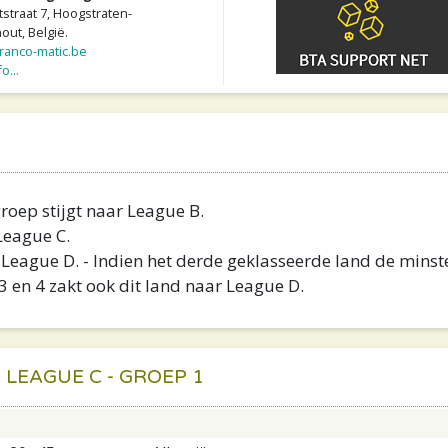
straat 7, Hoogstraten-
ut, België.
anco-matic.be
o...
roep stijgt naar League B.
 League C.
 League D. - Indien het derde geklasseerde land de minst
3 en 4 zakt ook dit land naar League D.
LEAGUE C - GROEP 1