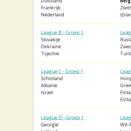
Duitsland
Belg
Frankrijk
Zwit
Nederland
IJsla
League B - Groep 1
Leag
Slovakije
Rusl
Oekraïne
Zwe
Tsjechië
Turk
League C - Groep 1
Leag
Schotland
Hong
Albanië
Grie
Israël
Finl
Estl
League D - Groep 1
Leag
Georgië
Wit-