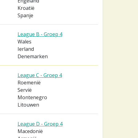
Engeland
Kroatië
Spanje
League B - Groep 4
Wales
Ierland
Denemarken
League C - Groep 4
Roemenië
Servië
Montenegro
Litouwen
League D - Groep 4
Macedonië