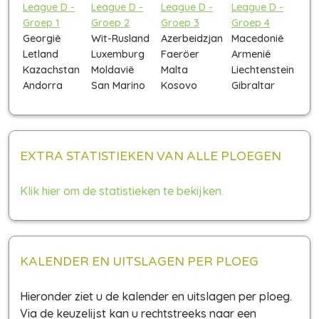
League D -
League D -
League D -
League D -
Groep 1
Groep 2
Groep 3
Groep 4
Georgië
Wit-Rusland
Azerbeidzjan
Macedonië
Letland
Luxemburg
Faeröer
Armenië
Kazachstan
Moldavië
Malta
Liechtenstein
Andorra
San Marino
Kosovo
Gibraltar
EXTRA STATISTIEKEN VAN ALLE PLOEGEN
Klik hier om de statistieken te bekijken.
KALENDER EN UITSLAGEN PER PLOEG
Hieronder ziet u de kalender en uitslagen per ploeg.
Via de keuzelijst kan u rechtstreeks naar een