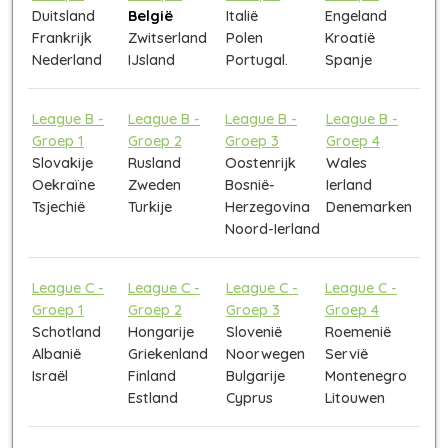
Duitsland
België
Italië
Engeland
Frankrijk
Zwitserland
Polen
Kroatië
Nederland
IJsland
Portugal.
Spanje
League B -
League B -
League B -
League B -
Groep 1
Groep 2
Groep 3
Groep 4
Slovakije
Rusland
Oostenrijk
Wales
Oekraïne
Zweden
Bosnië-
Ierland
Tsjechië
Turkije
Herzegovina
Denemarken
Noord-Ierland
League C -
League C -
League C -
League C -
Groep 1
Groep 2
Groep 3
Groep 4
Schotland
Hongarije
Slovenië
Roemenië
Albanië
Griekenland
Noorwegen
Servië
Israël
Finland
Bulgarije
Montenegro
Estland
Cyprus
Litouwen