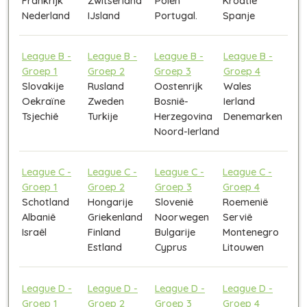
Frankrijk
Zwitserland
Polen
Kroatië
Nederland
IJsland
Portugal.
Spanje
League B -
League B -
League B -
League B -
Groep 1
Groep 2
Groep 3
Groep 4
Slovakije
Rusland
Oostenrijk
Wales
Oekraïne
Zweden
Bosnië-
Ierland
Tsjechië
Turkije
Herzegovina
Denemarken
Noord-Ierland
League C -
League C -
League C -
League C -
Groep 1
Groep 2
Groep 3
Groep 4
Schotland
Hongarije
Slovenië
Roemenië
Albanië
Griekenland
Noorwegen
Servië
Israël
Finland
Bulgarije
Montenegro
Estland
Cyprus
Litouwen
League D -
League D -
League D -
League D -
Groep 1
Groep 2
Groep 3
Groep 4