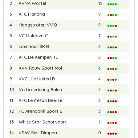
2
KVNA Wortel
12
3
KFC Flandria
9
4
Hoogstraten VV B
9
5
VC Moldavo C
7
6
Loenhout SK B
6
7
KFC De Kempen TL
6
8
KVV Rauw Sport Mol
6
9
KVC Lille United B
4
10
Verbroedering Balen
4
11
KFC Lentezon Beerse
3
12
FC Arendonk Sport B
3
13
White Star Schorvoort
1
14
KSAV Sint-Dimpna
0