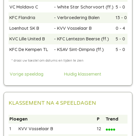
VC Moldavo C
-
White Star Schorvoort
(ff.)
5 - 0
KFC Flandria
-
Verbroedering Balen
13 - 0
Loenhout SK B
-
KVV Vosselaar B
0 - 4
KVC Lille United B
-
KFC Lentezon Beerse
(ff.)
5 - 0
KFC De Kempen TL
-
KSAV Sint-Dimpna
(ff.)
5 - 0
Vorige speeldag
Huidig klassement
KLASSEMENT NA 4 SPEELDAGEN
Ploegen
P
Trend
1
KVV Vosselaar B
12