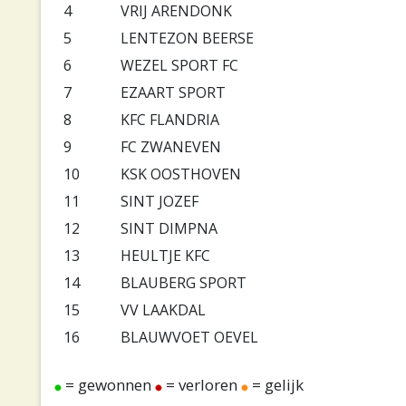
4
VRIJ ARENDONK
5
LENTEZON BEERSE
6
WEZEL SPORT FC
7
EZAART SPORT
8
KFC FLANDRIA
9
FC ZWANEVEN
10
KSK OOSTHOVEN
11
SINT JOZEF
12
SINT DIMPNA
13
HEULTJE KFC
14
BLAUBERG SPORT
15
VV LAAKDAL
16
BLAUWVOET OEVEL
= gewonnen
= verloren
= gelijk