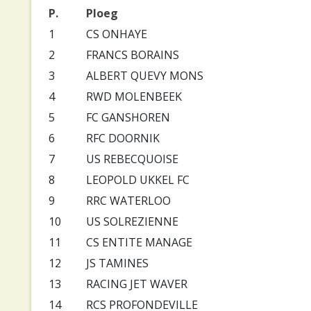
P.
Ploeg
1
CS ONHAYE
2
FRANCS BORAINS
3
ALBERT QUEVY MONS
4
RWD MOLENBEEK
5
FC GANSHOREN
6
RFC DOORNIK
7
US REBECQUOISE
8
LEOPOLD UKKEL FC
9
RRC WATERLOO
10
US SOLREZIENNE
11
CS ENTITE MANAGE
12
JS TAMINES
13
RACING JET WAVER
14
RCS PROFONDEVILLE