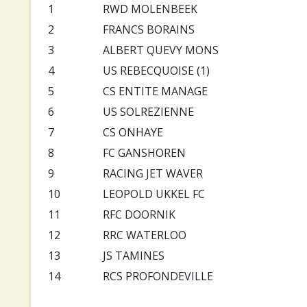
1
RWD MOLENBEEK
2
FRANCS BORAINS
3
ALBERT QUEVY MONS
4
US REBECQUOISE (1)
5
CS ENTITE MANAGE
6
US SOLREZIENNE
7
CS ONHAYE
8
FC GANSHOREN
9
RACING JET WAVER
10
LEOPOLD UKKEL FC
11
RFC DOORNIK
12
RRC WATERLOO
13
JS TAMINES
14
RCS PROFONDEVILLE