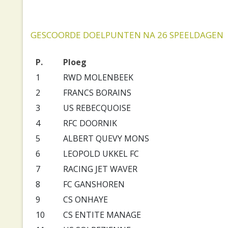
GESCOORDE DOELPUNTEN NA 26 SPEELDAGEN
P.
Ploeg
1
RWD MOLENBEEK
2
FRANCS BORAINS
3
US REBECQUOISE
4
RFC DOORNIK
5
ALBERT QUEVY MONS
6
LEOPOLD UKKEL FC
7
RACING JET WAVER
8
FC GANSHOREN
9
CS ONHAYE
10
CS ENTITE MANAGE