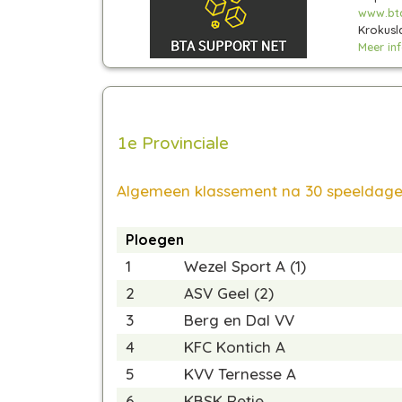
www.bt
Krokusl
Meer info
1e Provinciale
Algemeen klassement na 30 speeldag
Ploegen
1
Wezel Sport A (1)
2
ASV Geel (2)
3
Berg en Dal VV
4
KFC Kontich A
5
KVV Ternesse A
6
KBSK Retie