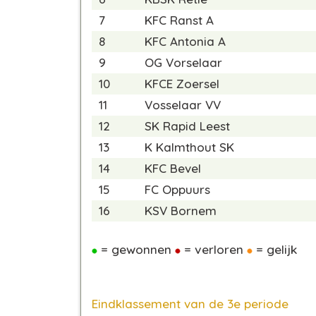
7
KFC Ranst A
8
KFC Antonia A
9
OG Vorselaar
10
KFCE Zoersel
11
Vosselaar VV
12
SK Rapid Leest
13
K Kalmthout SK
14
KFC Bevel
15
FC Oppuurs
16
KSV Bornem
= gewonnen
= verloren
= gelijk
Eindklassement van de 3e periode