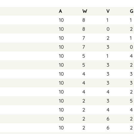
A
W
V
G
10
8
1
1
10
8
0
2
10
7
2
1
10
7
3
0
10
5
1
4
10
5
3
2
10
4
3
3
10
4
3
3
10
4
4
2
10
2
3
5
10
2
4
4
10
2
6
2
10
2
6
2