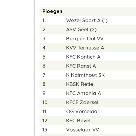
Ploegen
1
Wezel Sport A (1)
2
ASV Geel (2)
3
Berg en Dal VV
4
KVV Ternesse A
5
KFC Kontich A
6
KFC Ranst A
7
K Kalmthout SK
8
KBSK Retie
9
KFC Antonia A
10
KFCE Zoersel
11
OG Vorselaar
12
KFC Bevel
13
Vosselaar VV