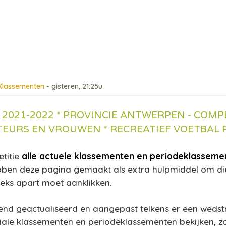
 Klassementen
- gisteren, 21:25u
 2021-2022 * PROVINCIE ANTWERPEN - COMPE
TEURS EN VROUWEN * RECREATIEF VOETBAL
etitie
alle actuele klassementen en periodeklasseme
ebben deze pagina gemaakt
als extra hulpmiddel
om die
eeks apart moet aanklikken.
d geactualiseerd en aangepast telkens er een wedstri
ale klassementen en periodeklassementen bekijken, zow