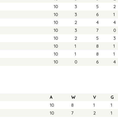
10
3
5
2
10
3
6
1
10
2
4
4
10
3
7
0
10
2
5
3
10
1
8
1
10
1
8
1
10
0
6
4
A
W
V
G
10
8
1
1
10
7
2
1