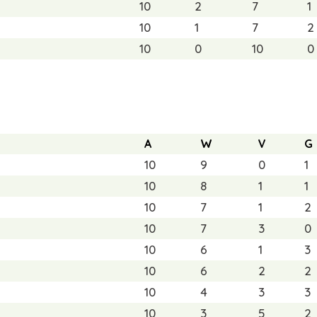
10
2
7
1
10
1
7
2
10
0
10
0
A
W
V
G
10
9
0
1
10
8
1
1
10
7
1
2
10
7
3
0
10
6
1
3
10
6
2
2
10
4
3
3
10
3
5
2