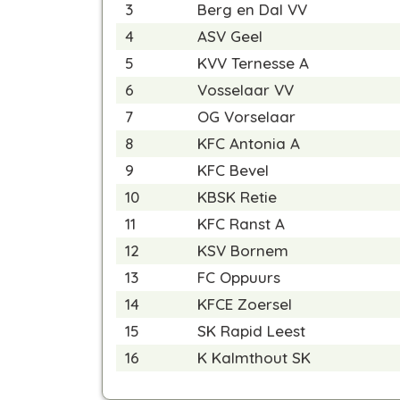
3
Berg en Dal VV
4
ASV Geel
5
KVV Ternesse A
6
Vosselaar VV
7
OG Vorselaar
8
KFC Antonia A
9
KFC Bevel
10
KBSK Retie
11
KFC Ranst A
12
KSV Bornem
13
FC Oppuurs
14
KFCE Zoersel
15
SK Rapid Leest
16
K Kalmthout SK