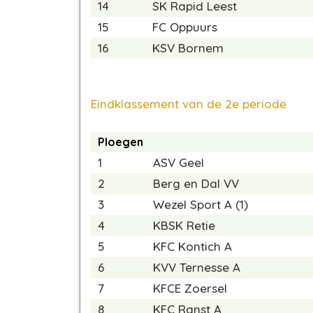
14
SK Rapid Leest
15
FC Oppuurs
16
KSV Bornem
Eindklassement van de 2e periode
Ploegen
1
ASV Geel
2
Berg en Dal VV
3
Wezel Sport A (1)
4
KBSK Retie
5
KFC Kontich A
6
KVV Ternesse A
7
KFCE Zoersel
8
KFC Ranst A