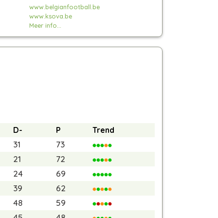
www.belgianfootball.be
www.ksova.be
Meer info...
D-
P
Trend
31
73
21
72
24
69
39
62
48
59
45
48