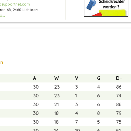
asupportnet.com
aan 68, 2460 Lichtaart
...
en
A
W
V
G
D+
30
23
3
4
86
30
23
1
6
74
30
21
3
6
86
30
18
4
8
79
30
18
7
5
75
30
14
10
6
51