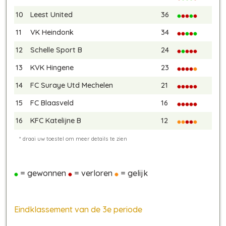
10
Leest United
36
11
VK Heindonk
34
12
Schelle Sport B
24
13
KVK Hingene
23
14
FC Suraye Utd Mechelen
21
15
FC Blaasveld
16
16
KFC Katelijne B
12
= gewonnen
= verloren
= gelijk
Eindklassement van de 3e periode