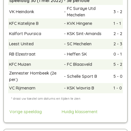
Speeldag 30 (1 mei 2022) - 3e periode
FC Suraye Utd
VK Heindonk
-
3 - 2
Mechelen
KFC Katelijne B
-
KVK Hingene
1 - 1
Kalfort Puursica
-
KSK Sint-Amands
2 - 2
Leest United
-
SC Mechelen
2 - 3
RB Elzestraat
-
Heffen SK
0 - 1
KFC Muizen
-
FC Blaasveld
5 - 2
Zennester Hombeek
(2e
-
Schelle Sport B
5 - 0
per.)
VC Rijmenam
-
KSK Wavria B
1 - 0
Vorige speeldag
Huidig klassement