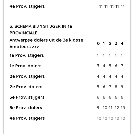
4e Prov. stijgers
11
11
11
11
11
3. SCHEMA BIJ 1 STIJGER IN 1e
PROVINCIALE
Antwerpse dalers uit de 3e klasse
0
1
2
3
4
Amateurs >>>
1e Prov. stijgers
1
1
1
1
1
1e Prov. dalers
3
4
5
6
7
2e Prov. stijgers
4
4
4
4
4
2e Prov. dalers
5
6
7
8
9
3e Prov. stijgers
6
6
6
6
6
3e Prov. dalers
9
10
11
12
13
4e Prov. stijgers
10
10
10
10
10