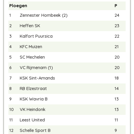
Ploegen
P
1
Zennester Hombeek (2)
24
2
Heffen SK
23
3
Kalfort Puursica
22
4
KFC Muizen
21
5
SC Mechelen
20
6
VC Rijmenam (1)
20
7
KSK Sint-Amands
18
8
RB Elzestraat
14
9
KSK Wavria B
13
10
VK Heindonk
13
11
Leest United
11
12
Schelle Sport B
9