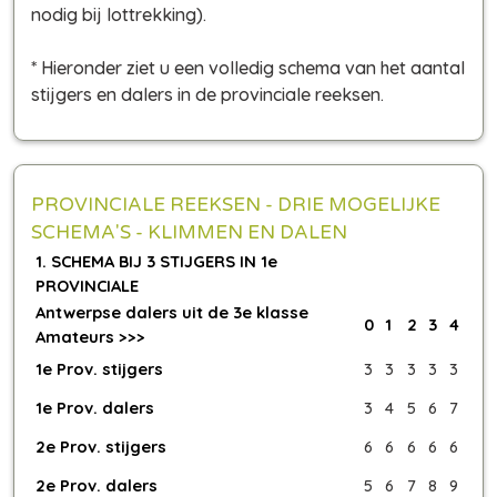
nodig bij lottrekking).
* Hieronder ziet u een volledig schema van het aantal
stijgers en dalers in de provinciale reeksen.
PROVINCIALE REEKSEN - DRIE MOGELIJKE
SCHEMA'S - KLIMMEN EN DALEN
1. SCHEMA BIJ 3 STIJGERS IN 1e
PROVINCIALE
Antwerpse dalers uit de 3e klasse
0
1
2
3
4
Amateurs >>>
1e Prov. stijgers
3
3
3
3
3
1e Prov. dalers
3
4
5
6
7
2e Prov. stijgers
6
6
6
6
6
2e Prov. dalers
5
6
7
8
9