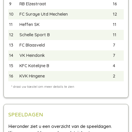
9
RB Elzestraat
16
10
FC Suraye Utd Mechelen
12
11
Heffen SK
11
12
Schelle Sport B
11
13
FC Blaasveld
7
14
VK Heindonk
7
15
KFC Katelijne B
4
16
KVK Hingene
2
SPEELDAGEN