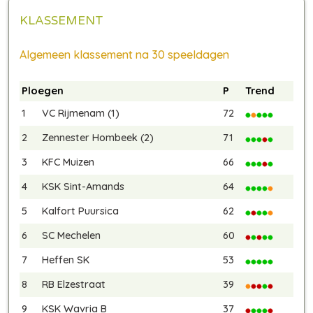
KLASSEMENT
Algemeen klassement na 30 speeldagen
Ploegen
P
Trend
1
VC Rijmenam (1)
72
2
Zennester Hombeek (2)
71
3
KFC Muizen
66
4
KSK Sint-Amands
64
5
Kalfort Puursica
62
6
SC Mechelen
60
7
Heffen SK
53
8
RB Elzestraat
39
9
KSK Wavria B
37