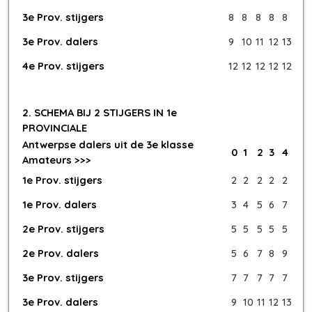
3e Prov. stijgers
8
8
8
8
8
3e Prov. dalers
9
10
11
12
13
4e Prov. stijgers
12
12
12
12
12
2. SCHEMA BIJ 2 STIJGERS IN 1e
PROVINCIALE
Antwerpse dalers uit de 3e klasse
0
1
2
3
4
Amateurs >>>
1e Prov. stijgers
2
2
2
2
2
1e Prov. dalers
3
4
5
6
7
2e Prov. stijgers
5
5
5
5
5
2e Prov. dalers
5
6
7
8
9
3e Prov. stijgers
7
7
7
7
7
3e Prov. dalers
9
10
11
12
13