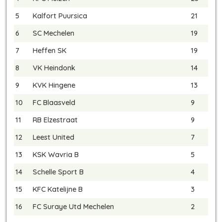
5
Kalfort Puursica
21
6
SC Mechelen
19
7
Heffen SK
19
8
VK Heindonk
14
9
KVK Hingene
13
10
FC Blaasveld
9
11
RB Elzestraat
9
12
Leest United
7
13
KSK Wavria B
5
14
Schelle Sport B
4
15
KFC Katelijne B
3
16
FC Suraye Utd Mechelen
2