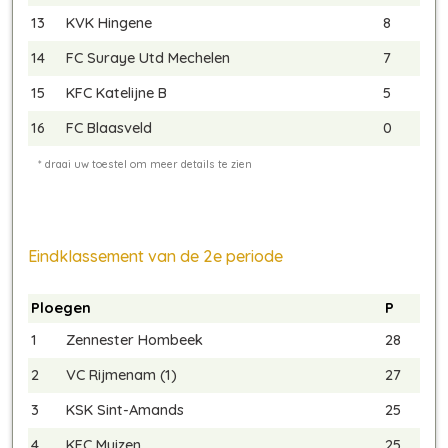
13
KVK Hingene
8
14
FC Suraye Utd Mechelen
7
15
KFC Katelijne B
5
16
FC Blaasveld
0
Eindklassement van de 2e periode
Ploegen
P
1
Zennester Hombeek
28
2
VC Rijmenam (1)
27
3
KSK Sint-Amands
25
4
KFC Muizen
25