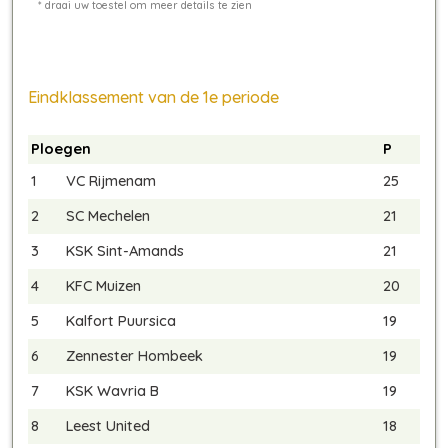
Eindklassement van de 1e periode
Ploegen
P
1
VC Rijmenam
25
2
SC Mechelen
21
3
KSK Sint-Amands
21
4
KFC Muizen
20
5
Kalfort Puursica
19
6
Zennester Hombeek
19
7
KSK Wavria B
19
8
Leest United
18