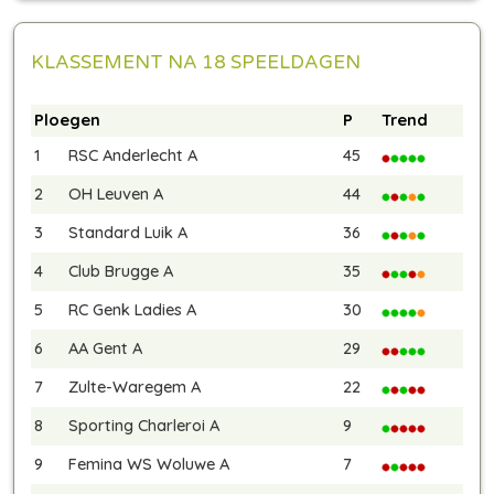
KLASSEMENT NA 18 SPEELDAGEN
Ploegen
P
Trend
1
RSC Anderlecht A
45
2
OH Leuven A
44
3
Standard Luik A
36
4
Club Brugge A
35
5
RC Genk Ladies A
30
6
AA Gent A
29
7
Zulte-Waregem A
22
8
Sporting Charleroi A
9
9
Femina WS Woluwe A
7