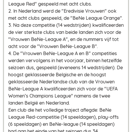
League Red" gespeeld met acht clubs.
2. In Nederland werd de "Eredivisie Vrouwen" ook
met acht clubs gespeeld, de "BeNe League Orange".
3. Na deze competitie
(14 wedstrijden)
kwalificeerden
de vier sterkste clubs van beide landen zich voor de
"Vrouwen BeNe-League A", en de nummers vijf tot
acht voor de "Vrouwen BeNe-League B".
4. De "Vrouwen BeNe-League A en B" competities
werden vervolgens in het voorjaar, binnen hetzelfde
seizoen dus, gespeeld
(eveneens 14 wedstrijden)
. De
hoogst geklasseerde Belgische en de hoogst
geklasseerde Nederlandse club van de Vrouwen
BeNe-League A kwalificeerden zich voor de "UEFA
Women’s Champions League" namens de twee
landen België en Nederland.
Een club die het volledige traject aflegde: BeNe
League Red-competitie
(14 speeldagen)
, play-offs
(6 speeldagen)
en BeNe-league
(14 speeldagen)
had aan het einde van het seizoen dus 34