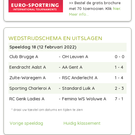
>> Bestel de gratis brochure
met 70 toernooien. Klik
hier.
Meer info...
WEDSTRIJDSCHEMA EN UITSLAGEN
Speeldag 18 (12 februari 2022)
Club Brugge A
-
OH Leuven A
0 - 0
Eendracht Aalst A
-
AA Gent A
1 - 4
Zulte-Waregem A
-
RSC Anderlecht A
1 - 4
Sporting Charleroi A
-
Standard Luik A
2 - 3
RC Genk Ladies A
-
Femina WS Woluwe A
7 - 1
Vorige speeldag
Huidig klassement