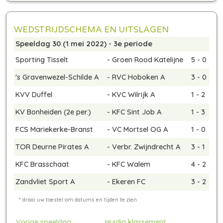
WEDSTRIJDSCHEMA EN UITSLAGEN
Speeldag 30 (1 mei 2022) - 3e periode
Sporting Tisselt
-
Groen Rood Katelijne
5 - 0
's Gravenwezel-Schilde A
-
RVC Hoboken A
3 - 0
KVV Duffel
-
KVC Wilrijk A
1 - 2
KV Bonheiden
(2e per.)
-
KFC Sint Job A
1 - 3
FCS Mariekerke-Branst
-
VC Mortsel OG A
1 - 0
TOR Deurne Pirates A
-
Verbr. Zwijndrecht A
3 - 1
KFC Brasschaat
-
KFC Walem
4 - 2
Zandvliet Sport A
-
Ekeren FC
3 - 2
Vorige speeldag
Huidig klassement