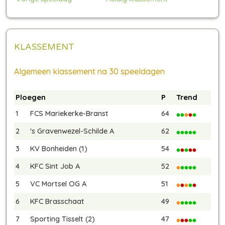
KLASSEMENT
Algemeen klassement na 30 speeldagen
Ploegen
P
Trend
1
FCS Mariekerke-Branst
64
2
's Gravenwezel-Schilde A
62
3
KV Bonheiden (1)
54
4
KFC Sint Job A
52
5
VC Mortsel OG A
51
6
KFC Brasschaat
49
7
Sporting Tisselt (2)
47