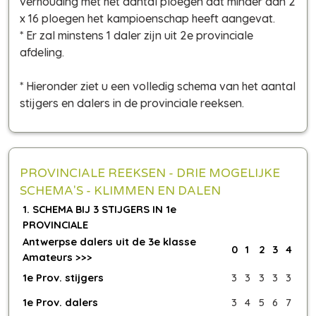
verhouding met het aantal ploegen dat minder dan 2
x 16 ploegen het kampioenschap heeft aangevat.
* Er zal minstens 1 daler zijn uit 2e provinciale
afdeling.
* Hieronder ziet u een volledig schema van het aantal
stijgers en dalers in de provinciale reeksen.
PROVINCIALE REEKSEN - DRIE MOGELIJKE
SCHEMA'S - KLIMMEN EN DALEN
1. SCHEMA BIJ 3 STIJGERS IN 1e
PROVINCIALE
Antwerpse dalers uit de 3e klasse
0
1
2
3
4
Amateurs >>>
1e Prov. stijgers
3
3
3
3
3
1e Prov. dalers
3
4
5
6
7