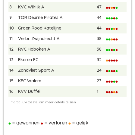
8
KVC Wilrijk A
47
9
TOR Deurne Pirates A
44
10
Groen Rood Katelijne
44
11
Verbr. Zwijndrecht A
38
12
RVC Hoboken A
38
13
Ekeren FC
32
14
Zandvliet Sport A
24
15
KFC Walem
23
16
KVV Duffel
1
= gewonnen
= verloren
= gelijk