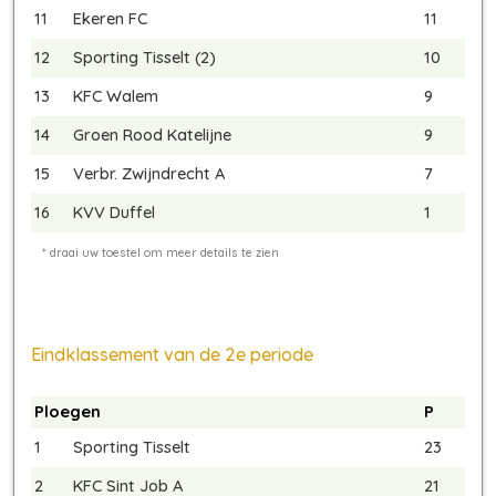
11
Ekeren FC
11
12
Sporting Tisselt (2)
10
13
KFC Walem
9
14
Groen Rood Katelijne
9
15
Verbr. Zwijndrecht A
7
16
KVV Duffel
1
Eindklassement van de 2e periode
Ploegen
P
1
Sporting Tisselt
23
2
KFC Sint Job A
21