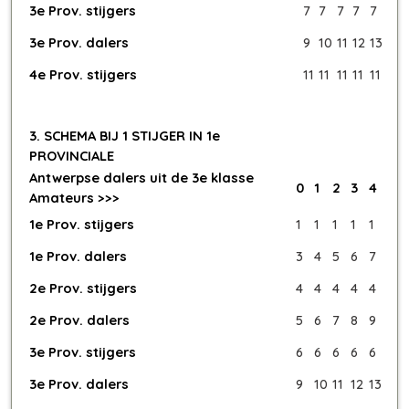
3e Prov. stijgers
7
7
7
7
7
3e Prov. dalers
9
10
11
12
13
4e Prov. stijgers
11
11
11
11
11
3. SCHEMA BIJ 1 STIJGER IN 1e
PROVINCIALE
Antwerpse dalers uit de 3e klasse
0
1
2
3
4
Amateurs >>>
1e Prov. stijgers
1
1
1
1
1
1e Prov. dalers
3
4
5
6
7
2e Prov. stijgers
4
4
4
4
4
2e Prov. dalers
5
6
7
8
9
3e Prov. stijgers
6
6
6
6
6
3e Prov. dalers
9
10
11
12
13