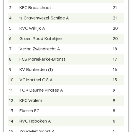
3
KFC Brasschaat
21
4
's Gravenwezel-Schilde A
21
5
KVC Wilrijk A
20
6
Groen Rood Katelijne
20
7
Verbr. Zwijndrecht A
18
8
FCS Mariekerke-Branst
17
9
KV Bonheiden (1)
16
10
VC Mortsel OG A
13
11
TOR Deurne Pirates A
9
12
KFC Walem
9
13
Ekeren FC
8
14
RVC Hoboken A
6
15
Zandvliet Sport A
1