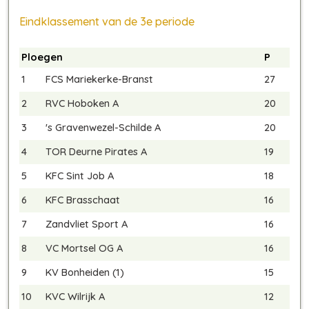
Eindklassement van de 3e periode
Ploegen
P
1
FCS Mariekerke-Branst
27
2
RVC Hoboken A
20
3
's Gravenwezel-Schilde A
20
4
TOR Deurne Pirates A
19
5
KFC Sint Job A
18
6
KFC Brasschaat
16
7
Zandvliet Sport A
16
8
VC Mortsel OG A
16
9
KV Bonheiden (1)
15
10
KVC Wilrijk A
12