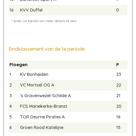
16
KVV Duffel
0
Eindklassement van de 1e periode
Ploegen
P
1
KV Bonheiden
23
2
VC Mortsel OG A
22
3
's Gravenwezel-Schilde A
21
4
FCS Mariekerke-Branst
20
5
TOR Deurne Pirates A
16
6
Groen Rood Katelijne
15