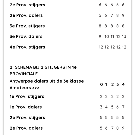
2e Prov. stijgers
6
6
6
6
6
2e Prov. dalers
5
6
7
8
9
3e Prov. stijgers
8
8
8
8
8
3e Prov. dalers
9
10
11
12
13
4e Prov. stijgers
12
12
12
12
12
2. SCHEMA BIJ 2 STIJGERS IN 1e
PROVINCIALE
Antwerpse dalers uit de 3e klasse
0
1
2
3
4
Amateurs >>>
1e Prov. stijgers
2
2
2
2
2
1e Prov. dalers
3
4
5
6
7
2e Prov. stijgers
5
5
5
5
5
2e Prov. dalers
5
6
7
8
9