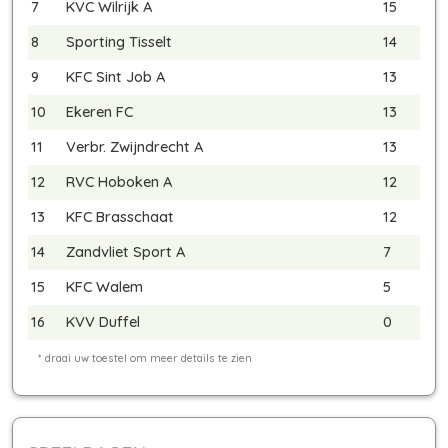
7
KVC Wilrijk A
15
8
Sporting Tisselt
14
9
KFC Sint Job A
13
10
Ekeren FC
13
11
Verbr. Zwijndrecht A
13
12
RVC Hoboken A
12
13
KFC Brasschaat
12
14
Zandvliet Sport A
7
15
KFC Walem
5
16
KVV Duffel
0