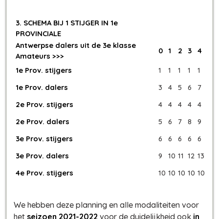
3. SCHEMA BIJ 1 STIJGER IN 1e
PROVINCIALE
Antwerpse dalers uit de 3e klasse
0
1
2
3
4
Amateurs >>>
1e Prov. stijgers
1
1
1
1
1
1e Prov. dalers
3
4
5
6
7
2e Prov. stijgers
4
4
4
4
4
2e Prov. dalers
5
6
7
8
9
3e Prov. stijgers
6
6
6
6
6
3e Prov. dalers
9
10
11
12
13
4e Prov. stijgers
10
10
10
10
10
We hebben deze planning en alle modaliteiten voor
het
seizoen 2021-2022
voor de duidelijkheid ook
in