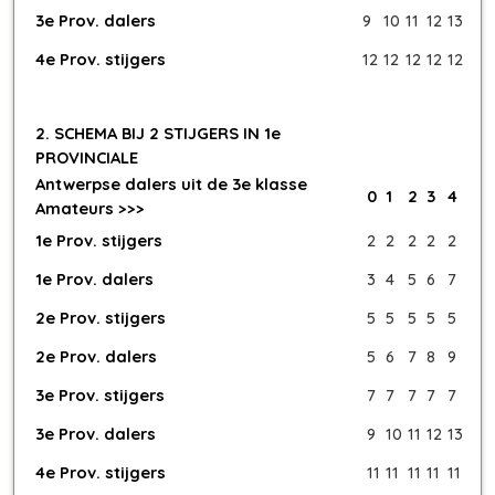
3e Prov. dalers
9
10
11
12
13
4e Prov. stijgers
12
12
12
12
12
2. SCHEMA BIJ 2 STIJGERS IN 1e
PROVINCIALE
Antwerpse dalers uit de 3e klasse
0
1
2
3
4
Amateurs >>>
1e Prov. stijgers
2
2
2
2
2
1e Prov. dalers
3
4
5
6
7
2e Prov. stijgers
5
5
5
5
5
2e Prov. dalers
5
6
7
8
9
3e Prov. stijgers
7
7
7
7
7
3e Prov. dalers
9
10
11
12
13
4e Prov. stijgers
11
11
11
11
11