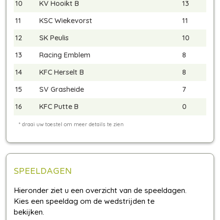
10
KV Hooikt B
13
11
KSC Wiekevorst
11
12
SK Peulis
10
13
Racing Emblem
8
14
KFC Herselt B
8
15
SV Grasheide
7
16
KFC Putte B
0
SPEELDAGEN