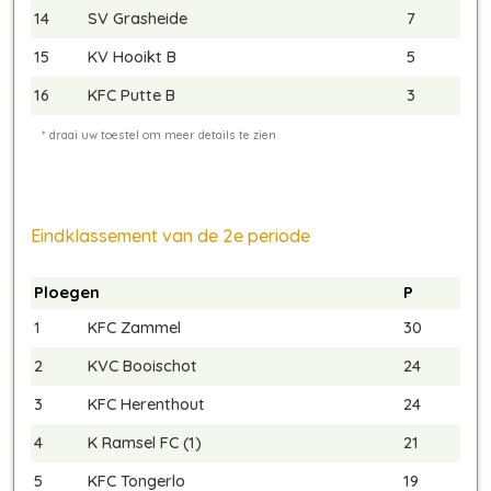
14
SV Grasheide
7
15
KV Hooikt B
5
16
KFC Putte B
3
Eindklassement van de 2e periode
Ploegen
P
1
KFC Zammel
30
2
KVC Booischot
24
3
KFC Herenthout
24
4
K Ramsel FC (1)
21
5
KFC Tongerlo
19