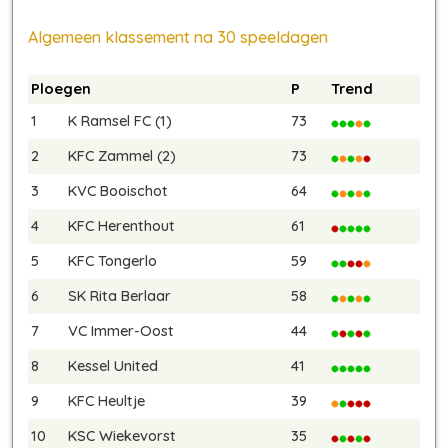
Algemeen klassement na 30 speeldagen
Ploegen
P
Trend
1
K Ramsel FC (1)
73
2
KFC Zammel (2)
73
3
KVC Booischot
64
4
KFC Herenthout
61
5
KFC Tongerlo
59
6
SK Rita Berlaar
58
7
VC Immer-Oost
44
8
Kessel United
41
9
KFC Heultje
39
10
KSC Wiekevorst
35