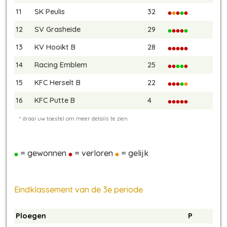
11
SK Peulis
32
12
SV Grasheide
29
13
KV Hooikt B
28
14
Racing Emblem
25
15
KFC Herselt B
22
16
KFC Putte B
4
= gewonnen
= verloren
= gelijk
Eindklassement van de 3e periode
Ploegen
P