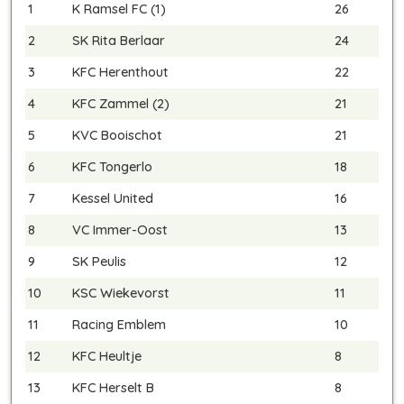
1
K Ramsel FC (1)
26
2
SK Rita Berlaar
24
3
KFC Herenthout
22
4
KFC Zammel (2)
21
5
KVC Booischot
21
6
KFC Tongerlo
18
7
Kessel United
16
8
VC Immer-Oost
13
9
SK Peulis
12
10
KSC Wiekevorst
11
11
Racing Emblem
10
12
KFC Heultje
8
13
KFC Herselt B
8