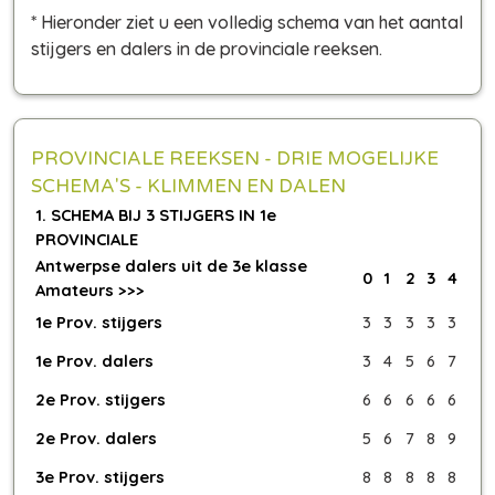
* Hieronder ziet u een volledig schema van het aantal
stijgers en dalers in de provinciale reeksen.
PROVINCIALE REEKSEN - DRIE MOGELIJKE
SCHEMA'S - KLIMMEN EN DALEN
1. SCHEMA BIJ 3 STIJGERS IN 1e
PROVINCIALE
Antwerpse dalers uit de 3e klasse
0
1
2
3
4
Amateurs >>>
1e Prov. stijgers
3
3
3
3
3
1e Prov. dalers
3
4
5
6
7
2e Prov. stijgers
6
6
6
6
6
2e Prov. dalers
5
6
7
8
9
3e Prov. stijgers
8
8
8
8
8