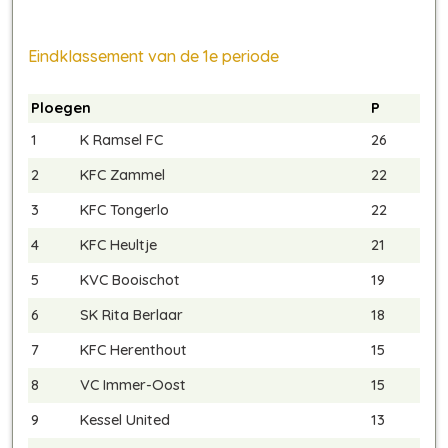
Eindklassement van de 1e periode
Ploegen
P
1
K Ramsel FC
26
2
KFC Zammel
22
3
KFC Tongerlo
22
4
KFC Heultje
21
5
KVC Booischot
19
6
SK Rita Berlaar
18
7
KFC Herenthout
15
8
VC Immer-Oost
15
9
Kessel United
13