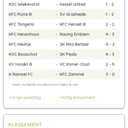
KSC Wiekevorst
-
Kessel United
1 - 2
KFC Putte B
-
SV Grasheide
1 - 2
KFC Tongerlo
-
KFC Herselt B
2 - 2
KFC Herenthout
-
Racing Emblem
4 - 3
KFC Heultje
-
SK Rita Berlaar
0 - 2
KVC Booischot
-
SK Peulis
4 - 3
KV Hooikt B
-
VC Immer-Oost
2 - 9
K Ramsel FC
-
KFC Zammel
3 - 0
Vorige speeldag
Huidig klassement
KLASSEMENT