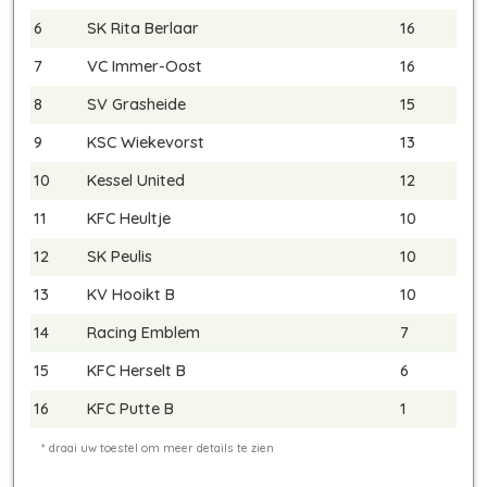
6
SK Rita Berlaar
16
7
VC Immer-Oost
16
8
SV Grasheide
15
9
KSC Wiekevorst
13
10
Kessel United
12
11
KFC Heultje
10
12
SK Peulis
10
13
KV Hooikt B
10
14
Racing Emblem
7
15
KFC Herselt B
6
16
KFC Putte B
1