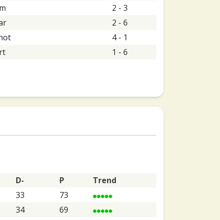
am
2 - 3
ar
2 - 6
hot
4 - 1
rt
1 - 6
D-
P
Trend
33
73
34
69