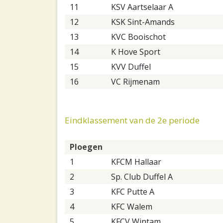
11
KSV Aartselaar A
12
KSK Sint-Amands
13
KVC Booischot
14
K Hove Sport
15
KVV Duffel
16
VC Rijmenam
Eindklassement van de 2e periode
Ploegen
1
KFCM Hallaar
2
Sp. Club Duffel A
3
KFC Putte A
4
KFC Walem
5
KFCV Wintam