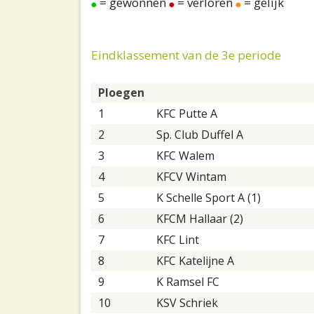
= gewonnen
= verloren
= gelijk
Eindklassement van de 3e periode
Ploegen
1
KFC Putte A
2
Sp. Club Duffel A
3
KFC Walem
4
KFCV Wintam
5
K Schelle Sport A (1)
6
KFCM Hallaar (2)
7
KFC Lint
8
KFC Katelijne A
9
K Ramsel FC
10
KSV Schriek