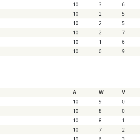
10
3
6
10
2
5
10
2
5
10
2
7
10
1
6
10
0
9
A
W
V
10
9
0
10
8
0
10
8
1
10
7
2
10
6
3