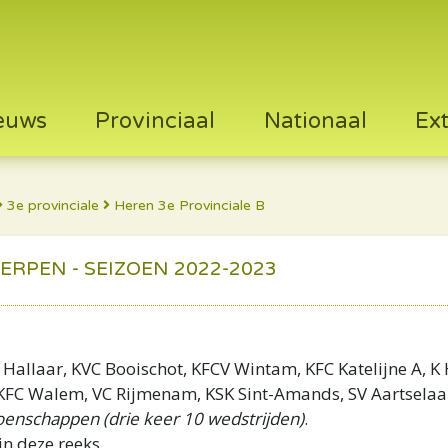
euws
Provinciaal
Nationaal
Ex
3e provinciale
Heren 3e Provinciale B
RPEN - SEIZOEN 2022-2023
 Hallaar, KVC Booischot, KFCV Wintam, KFC Katelijne A, K
, KFC Walem, VC Rijmenam, KSK Sint-Amands, SV Aartselaar
enschappen (drie keer 10 wedstrijden)
.
n deze reeks.