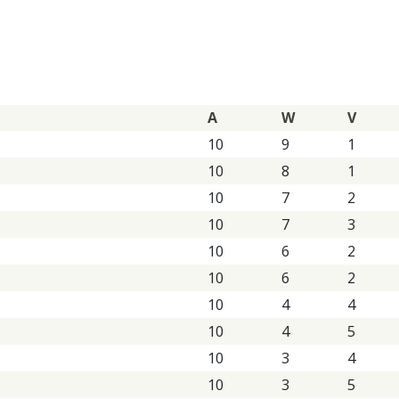
A
W
V
10
9
1
10
8
1
10
7
2
10
7
3
10
6
2
10
6
2
10
4
4
10
4
5
10
3
4
10
3
5