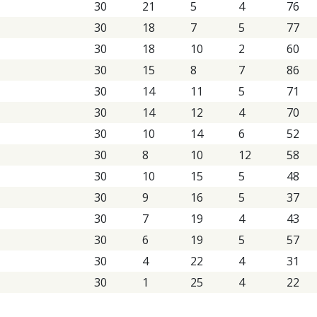
30
21
5
4
76
30
18
7
5
77
30
18
10
2
60
30
15
8
7
86
30
14
11
5
71
30
14
12
4
70
30
10
14
6
52
30
8
10
12
58
30
10
15
5
48
30
9
16
5
37
30
7
19
4
43
30
6
19
5
57
30
4
22
4
31
30
1
25
4
22