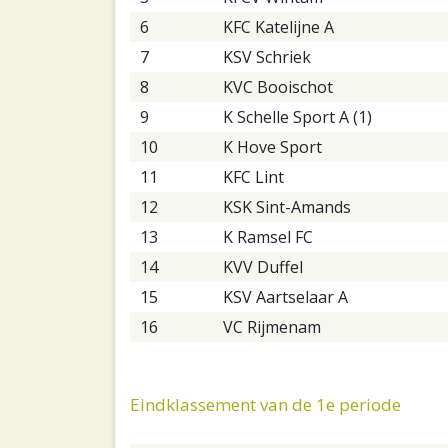
6
KFC Katelijne A
7
KSV Schriek
8
KVC Booischot
9
K Schelle Sport A (1)
10
K Hove Sport
11
KFC Lint
12
KSK Sint-Amands
13
K Ramsel FC
14
KVV Duffel
15
KSV Aartselaar A
16
VC Rijmenam
Eindklassement van de 1e periode