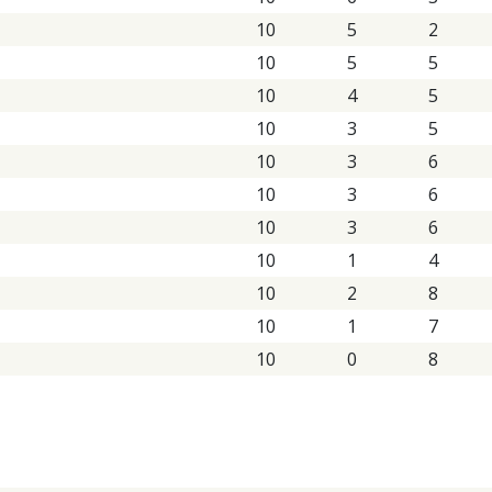
10
5
2
10
5
5
10
4
5
10
3
5
10
3
6
10
3
6
10
3
6
10
1
4
10
2
8
10
1
7
10
0
8