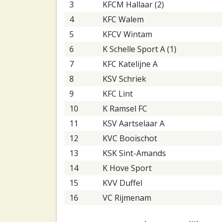
3
KFCM Hallaar (2)
4
KFC Walem
5
KFCV Wintam
6
K Schelle Sport A (1)
7
KFC Katelijne A
8
KSV Schriek
9
KFC Lint
10
K Ramsel FC
11
KSV Aartselaar A
12
KVC Booischot
13
KSK Sint-Amands
14
K Hove Sport
15
KVV Duffel
16
VC Rijmenam