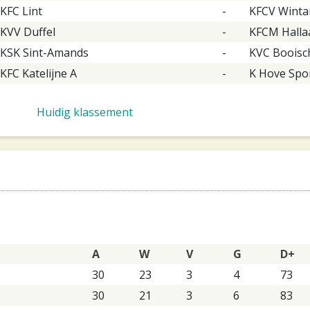
KFC Lint
-
KFCV Wint
KVV Duffel
-
KFCM Halla
KSK Sint-Amands
-
KVC Booisc
KFC Katelijne A
-
K Hove Spo
Huidig klassement
A
W
V
G
D+
30
23
3
4
73
30
21
3
6
83