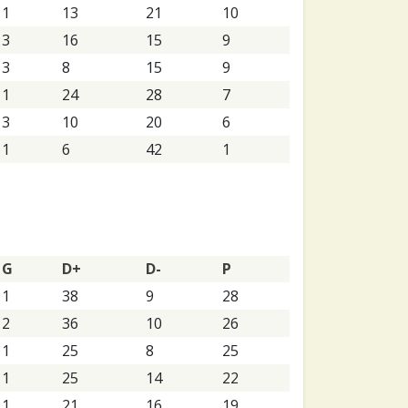
1
13
21
10
3
16
15
9
3
8
15
9
1
24
28
7
3
10
20
6
1
6
42
1
G
D+
D-
P
1
38
9
28
2
36
10
26
1
25
8
25
1
25
14
22
1
21
16
19