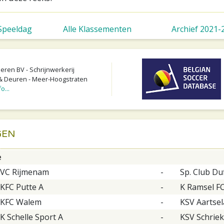
 Speeldag
Alle Klassementen
Archief 2021-
ren BV - Schrijnwerkerij
 Deuren - Meer-Hoogstraten
o...
GEN
e
VC Rijmenam
-
Sp. Club Duf
KFC Putte A
-
K Ramsel F
KFC Walem
-
KSV Aartsel
K Schelle Sport A
-
KSV Schrie