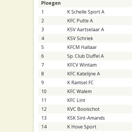
Ploegen
1
K Schelle Sport A
2
KFC Putte A
3
KSV Aartselaar A
4
KSV Schriek
5
KFCM Hallaar
6
Sp. Club Duffel A
7
KFCV Wintam
8
KFC Katelijne A
9
K Ramsel FC
10
KFC Walem
11
KFC Lint
12
KVC Booischot
13
KSK Sint-Amands
14
K Hove Sport