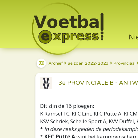
Ni
Archief
Seizoen 2022-2023
Provinciaal
3e PROVINCIALE B - ANTWE
Dit zijn de 16 ploegen:
K Ramsel FC, KFC Lint, KFC Putte A, KFCM
KSV Schriek, Schelle Sport A, KVV Duffel
*
In deze reeks gelden de periodekampio
*
KFC Putte A
wint het kampioenschap i