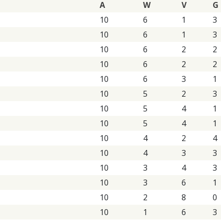
A
W
V
G
10
6
1
3
10
6
1
3
10
6
2
2
10
6
2
2
10
6
3
1
10
5
2
3
10
5
4
1
10
5
4
1
10
4
2
4
10
4
3
3
10
3
4
3
10
3
6
1
10
2
8
0
10
1
6
3