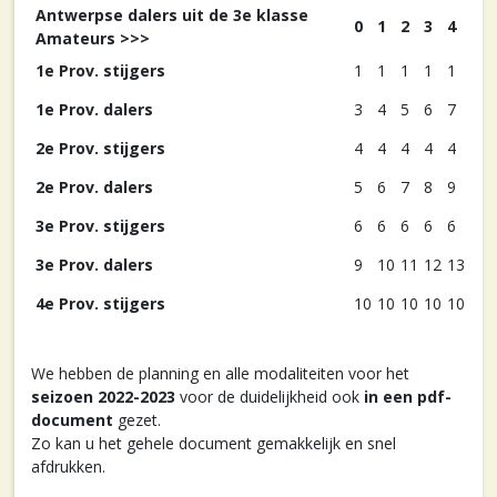
Antwerpse dalers uit de 3e klasse
0
1
2
3
4
Amateurs >>>
1e Prov. stijgers
1
1
1
1
1
1e Prov. dalers
3
4
5
6
7
2e Prov. stijgers
4
4
4
4
4
2e Prov. dalers
5
6
7
8
9
3e Prov. stijgers
6
6
6
6
6
3e Prov. dalers
9
10
11
12
13
4e Prov. stijgers
10
10
10
10
10
We hebben de planning en alle modaliteiten voor het
seizoen 2022-2023
voor de duidelijkheid ook
in een pdf-
document
gezet.
Zo kan u het gehele document gemakkelijk en snel
afdrukken.