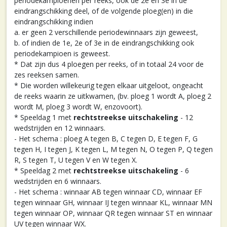
periodekampioenen per reeks, ook de 2e en 3e in de
eindrangschikking deel, of de volgende ploeg(en) in die
eindrangschikking indien
a. er geen 2 verschillende periodewinnaars zijn geweest,
b. of indien de 1e, 2e of 3e in de eindrangschikking ook
periodekampioen is geweest.
* Dat zijn dus 4 ploegen per reeks, of in totaal 24 voor de
zes reeksen samen.
* Die worden willekeurig tegen elkaar uitgeloot, ongeacht
de reeks waarin ze uitkwamen, (bv. ploeg 1 wordt A, ploeg 2
wordt M, ploeg 3 wordt W, enzovoort).
* Speeldag 1 met
rechtstreekse uitschakeling
- 12
wedstrijden en 12 winnaars.
- Het schema : ploeg A tegen B, C tegen D, E tegen F, G
tegen H, I tegen J, K tegen L, M tegen N, O tegen P, Q tegen
R, S tegen T, U tegen V en W tegen X.
* Speeldag 2 met
rechtstreekse uitschakeling
- 6
wedstrijden en 6 winnaars.
- Het schema : winnaar AB tegen winnaar CD, winnaar EF
tegen winnaar GH, winnaar IJ tegen winnaar KL, winnaar MN
tegen winnaar OP, winnaar QR tegen winnaar ST en winnaar
UV tegen winnaar WX.