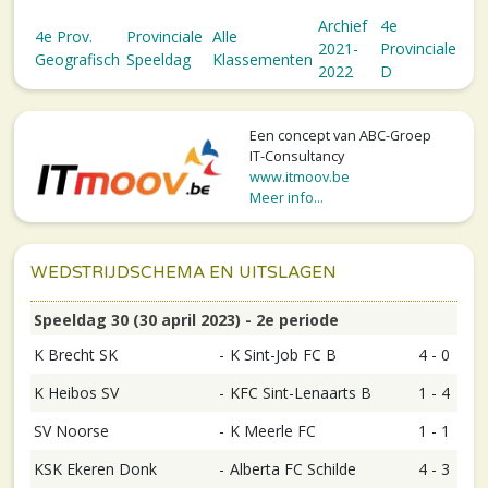
Archief
4e
4e Prov.
Provinciale
Alle
2021-
Provinciale
Geografisch
Speeldag
Klassementen
2022
D
Een concept van ABC-Groep
IT-Consultancy
www.itmoov.be
Meer info...
WEDSTRIJDSCHEMA EN UITSLAGEN
Speeldag 30 (30 april 2023) - 2e periode
K Brecht SK
-
K Sint-Job FC B
4 - 0
K Heibos SV
-
KFC Sint-Lenaarts B
1 - 4
SV Noorse
-
K Meerle FC
1 - 1
KSK Ekeren Donk
-
Alberta FC Schilde
4 - 3