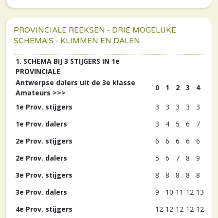
PROVINCIALE REEKSEN - DRIE MOGELIJKE
SCHEMA'S - KLIMMEN EN DALEN
1. SCHEMA BIJ 3 STIJGERS IN 1e
PROVINCIALE
Antwerpse dalers uit de 3e klasse
0
1
2
3
4
Amateurs >>>
1e Prov. stijgers
3
3
3
3
3
1e Prov. dalers
3
4
5
6
7
2e Prov. stijgers
6
6
6
6
6
2e Prov. dalers
5
6
7
8
9
3e Prov. stijgers
8
8
8
8
8
3e Prov. dalers
9
10
11
12
13
4e Prov. stijgers
12
12
12
12
12