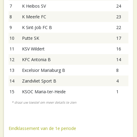
7
K Heibos SV
24
8
K Meerle FC
23
9
K Sint-Job FC B
22
10
Putte SK
17
11
KSV Wildert
16
12
KFC Antonia B
14
13
Excelsior Mariaburg B
8
14
Zandvliet Sport B
4
15
KSOC Maria-ter-Heide
1
Eindklassement van de 1e periode