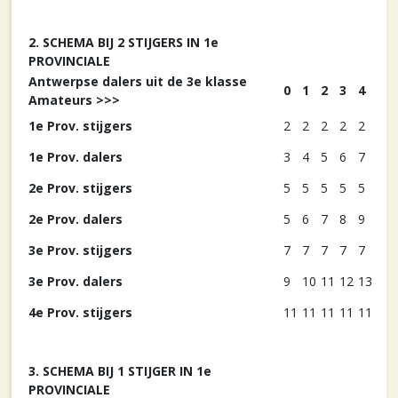
2. SCHEMA BIJ 2 STIJGERS IN 1e
PROVINCIALE
Antwerpse dalers uit de 3e klasse
0
1
2
3
4
Amateurs >>>
1e Prov. stijgers
2
2
2
2
2
1e Prov. dalers
3
4
5
6
7
2e Prov. stijgers
5
5
5
5
5
2e Prov. dalers
5
6
7
8
9
3e Prov. stijgers
7
7
7
7
7
3e Prov. dalers
9
10
11
12
13
4e Prov. stijgers
11
11
11
11
11
3. SCHEMA BIJ 1 STIJGER IN 1e
PROVINCIALE