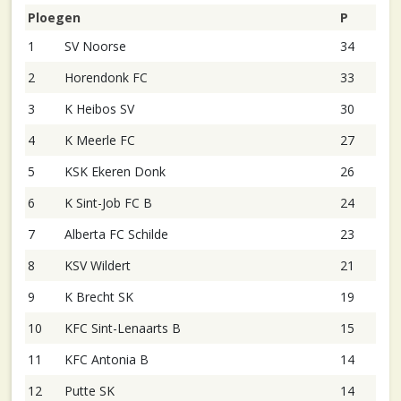
Ploegen
P
1
SV Noorse
34
2
Horendonk FC
33
3
K Heibos SV
30
4
K Meerle FC
27
5
KSK Ekeren Donk
26
6
K Sint-Job FC B
24
7
Alberta FC Schilde
23
8
KSV Wildert
21
9
K Brecht SK
19
10
KFC Sint-Lenaarts B
15
11
KFC Antonia B
14
12
Putte SK
14