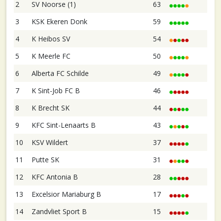
2
SV Noorse (1)
63
3
KSK Ekeren Donk
59
4
K Heibos SV
54
5
K Meerle FC
50
6
Alberta FC Schilde
49
7
K Sint-Job FC B
46
8
K Brecht SK
44
9
KFC Sint-Lenaarts B
43
10
KSV Wildert
37
11
Putte SK
31
12
KFC Antonia B
28
13
Excelsior Mariaburg B
17
14
Zandvliet Sport B
15