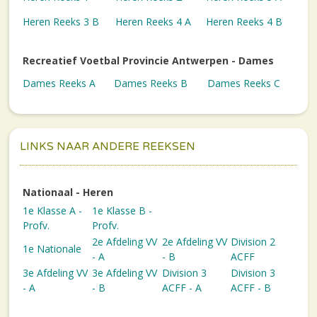
Heren Reeks 3 B
Heren Reeks 4 A
Heren Reeks 4 B
Recreatief Voetbal Provincie Antwerpen - Dames
Dames Reeks A
Dames Reeks B
Dames Reeks C
LINKS NAAR ANDERE REEKSEN
Nationaal - Heren
1e Klasse A -
1e Klasse B -
Profv.
Profv.
2e Afdeling VV
2e Afdeling VV
Division 2
1e Nationale
- A
- B
ACFF
3e Afdeling VV
3e Afdeling VV
Division 3
Division 3
- A
- B
ACFF - A
ACFF - B