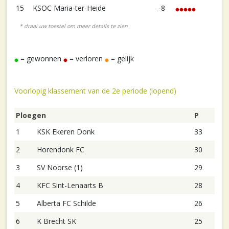
15
KSOC Maria-ter-Heide
-8
= gewonnen
= verloren
= gelijk
Voorlopig klassement van de 2e periode (lopend)
Ploegen
P
1
KSK Ekeren Donk
33
2
Horendonk FC
30
3
SV Noorse (1)
29
4
KFC Sint-Lenaarts B
28
5
Alberta FC Schilde
26
6
K Brecht SK
25