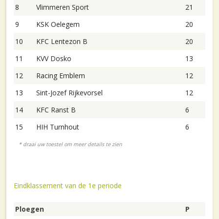
8
Vlimmeren Sport
21
9
KSK Oelegem
20
10
KFC Lentezon B
20
11
KVV Dosko
13
12
Racing Emblem
12
13
Sint-Jozef Rijkevorsel
12
14
KFC Ranst B
6
15
HIH Turnhout
6
Eindklassement van de 1e periode
Ploegen
P