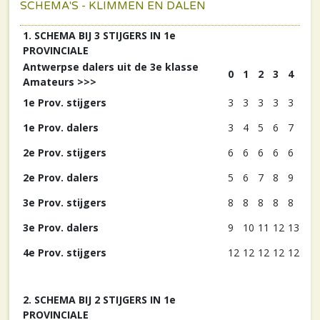
SCHEMA'S - KLIMMEN EN DALEN
1. SCHEMA BIJ 3 STIJGERS IN 1e
PROVINCIALE
Antwerpse dalers uit de 3e klasse
0
1
2
3
4
Amateurs >>>
1e Prov. stijgers
3
3
3
3
3
1e Prov. dalers
3
4
5
6
7
2e Prov. stijgers
6
6
6
6
6
2e Prov. dalers
5
6
7
8
9
3e Prov. stijgers
8
8
8
8
8
3e Prov. dalers
9
10
11
12
13
4e Prov. stijgers
12
12
12
12
12
2. SCHEMA BIJ 2 STIJGERS IN 1e
PROVINCIALE