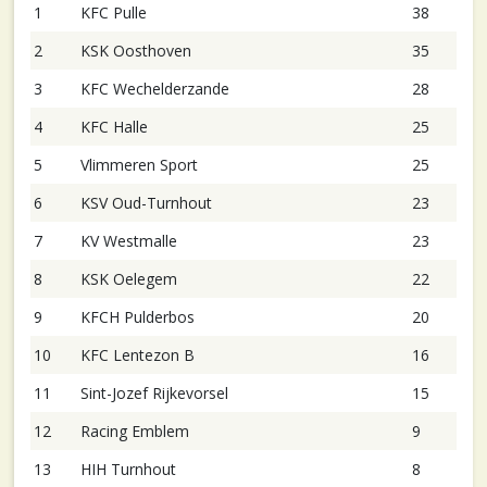
1
KFC Pulle
38
2
KSK Oosthoven
35
3
KFC Wechelderzande
28
4
KFC Halle
25
5
Vlimmeren Sport
25
6
KSV Oud-Turnhout
23
7
KV Westmalle
23
8
KSK Oelegem
22
9
KFCH Pulderbos
20
10
KFC Lentezon B
16
11
Sint-Jozef Rijkevorsel
15
12
Racing Emblem
9
13
HIH Turnhout
8