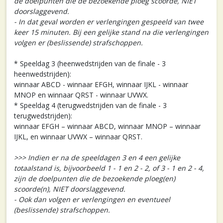
de doelpunten die de bezoekende ploeg scoorde, NIET
doorslaggevend.
- In dat geval worden er verlengingen gespeeld van twee
keer 15 minuten. Bij een gelijke stand na die verlengingen
volgen er (beslissende) strafschoppen.
* Speeldag 3 (heenwedstrijden van de finale - 3
heenwedstrijden):
winnaar ABCD - winnaar EFGH, winnaar IJKL - winnaar
MNOP en winnaar QRST - winnaar UVWX.
* Speeldag 4 (terugwedstrijden van de finale - 3
terugwedstrijden):
winnaar EFGH – winnaar ABCD, winnaar MNOP – winnaar
IJKL, en winnaar UVWX – winnaar QRST.
>>> Indien er na de speeldagen 3 en 4 een gelijke
totaalstand is, bijvoorbeeld 1 - 1 en 2 - 2, of 3 - 1 en 2 - 4,
zijn de doelpunten die de bezoekende ploeg(en)
scoorde(n), NIET doorslaggevend.
- Ook dan volgen er verlengingen en eventueel
(beslissende) strafschoppen.