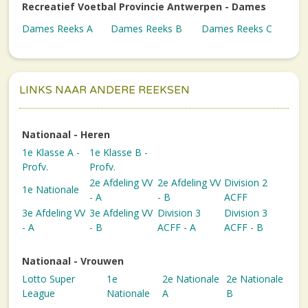
Recreatief Voetbal Provincie Antwerpen - Dames
Dames Reeks A
Dames Reeks B
Dames Reeks C
LINKS NAAR ANDERE REEKSEN
Nationaal - Heren
1e Klasse A -
1e Klasse B -
Profv.
Profv.
2e Afdeling VV
2e Afdeling VV
Division 2
1e Nationale
- A
- B
ACFF
3e Afdeling VV
3e Afdeling VV
Division 3
Division 3
- A
- B
ACFF - A
ACFF - B
Nationaal - Vrouwen
Lotto Super
1e
2e Nationale
2e Nationale
League
Nationale
A
B