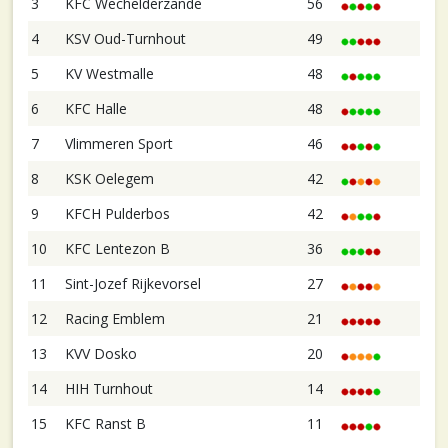
3
KFC Wechelderzande
56
4
KSV Oud-Turnhout
49
5
KV Westmalle
48
6
KFC Halle
48
7
Vlimmeren Sport
46
8
KSK Oelegem
42
9
KFCH Pulderbos
42
10
KFC Lentezon B
36
11
Sint-Jozef Rijkevorsel
27
12
Racing Emblem
21
13
KVV Dosko
20
14
HIH Turnhout
14
15
KFC Ranst B
11