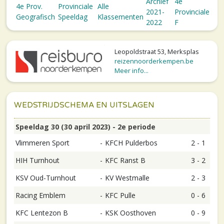
Archief
4e
4e Prov.
Provinciale
Alle
2021-
Provinciale
Geografisch
Speeldag
Klassementen
2022
F
Leopoldstraat 53, Merksplas
reizennoorderkempen.be
Meer info...
WEDSTRIJDSCHEMA EN UITSLAGEN
Speeldag 30 (30 april 2023) - 2e periode
Vlimmeren Sport
-
KFCH Pulderbos
2 - 1
HIH Turnhout
-
KFC Ranst B
3 - 2
KSV Oud-Turnhout
-
KV Westmalle
2 - 3
Racing Emblem
-
KFC Pulle
0 - 6
KFC Lentezon B
-
KSK Oosthoven
0 - 9