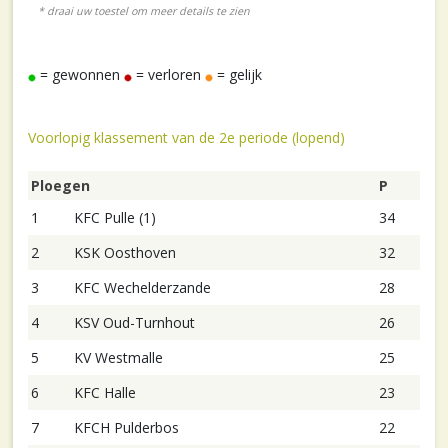
= gewonnen
= verloren
= gelijk
Voorlopig klassement van de 2e periode (lopend)
Ploegen
P
1
KFC Pulle (1)
34
2
KSK Oosthoven
32
3
KFC Wechelderzande
28
4
KSV Oud-Turnhout
26
5
KV Westmalle
25
6
KFC Halle
23
7
KFCH Pulderbos
22