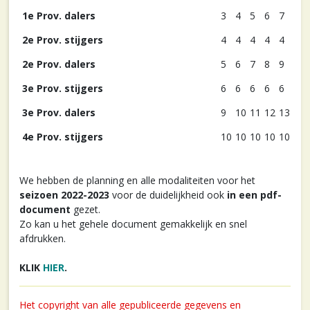
1e Prov. dalers
3
4
5
6
7
2e Prov. stijgers
4
4
4
4
4
2e Prov. dalers
5
6
7
8
9
3e Prov. stijgers
6
6
6
6
6
3e Prov. dalers
9
10
11
12
13
4e Prov. stijgers
10
10
10
10
10
We hebben de planning en alle modaliteiten voor het
seizoen 2022-2023
voor de duidelijkheid ook
in een pdf-
document
gezet.
Zo kan u het gehele document gemakkelijk en snel
afdrukken.
KLIK
HIER
.
Het copyright van alle gepubliceerde gegevens en