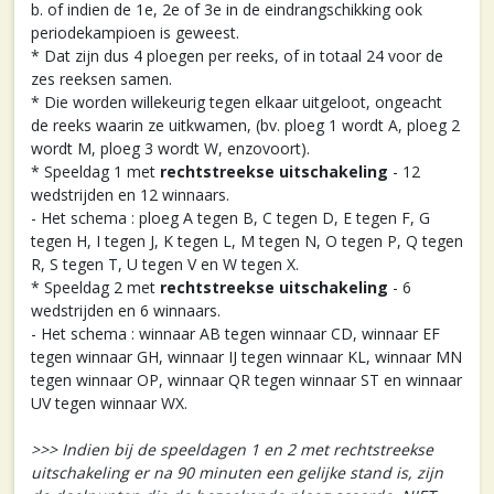
b. of indien de 1e, 2e of 3e in de eindrangschikking ook
periodekampioen is geweest.
* Dat zijn dus 4 ploegen per reeks, of in totaal 24 voor de
zes reeksen samen.
* Die worden willekeurig tegen elkaar uitgeloot, ongeacht
de reeks waarin ze uitkwamen, (bv. ploeg 1 wordt A, ploeg 2
wordt M, ploeg 3 wordt W, enzovoort).
* Speeldag 1 met
rechtstreekse uitschakeling
- 12
wedstrijden en 12 winnaars.
- Het schema : ploeg A tegen B, C tegen D, E tegen F, G
tegen H, I tegen J, K tegen L, M tegen N, O tegen P, Q tegen
R, S tegen T, U tegen V en W tegen X.
* Speeldag 2 met
rechtstreekse uitschakeling
- 6
wedstrijden en 6 winnaars.
- Het schema : winnaar AB tegen winnaar CD, winnaar EF
tegen winnaar GH, winnaar IJ tegen winnaar KL, winnaar MN
tegen winnaar OP, winnaar QR tegen winnaar ST en winnaar
UV tegen winnaar WX.
>>> Indien bij de speeldagen 1 en 2 met rechtstreekse
uitschakeling er na 90 minuten een gelijke stand is, zijn