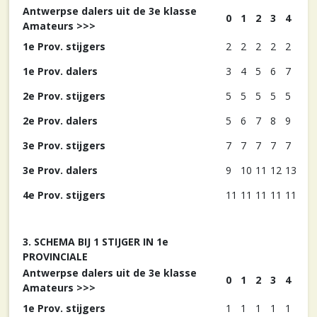
Antwerpse dalers uit de 3e klasse
0
1
2
3
4
Amateurs >>>
1e Prov. stijgers
2
2
2
2
2
1e Prov. dalers
3
4
5
6
7
2e Prov. stijgers
5
5
5
5
5
2e Prov. dalers
5
6
7
8
9
3e Prov. stijgers
7
7
7
7
7
3e Prov. dalers
9
10
11
12
13
4e Prov. stijgers
11
11
11
11
11
3. SCHEMA BIJ 1 STIJGER IN 1e
PROVINCIALE
Antwerpse dalers uit de 3e klasse
0
1
2
3
4
Amateurs >>>
1e Prov. stijgers
1
1
1
1
1