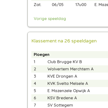
Zat.
06/05
17u00
E. Maz
Vorige speeldag
Klassement na 26 speeldagen
Ploegen
1
Club Brugge KV B
2
Wolvertem Merchtem A
3
KVE Drongen A
4
KVK Svelta Melsele A
5
E. Mazenzele Opwijk A
6
KSV Bredene A
7
SV Sottegem