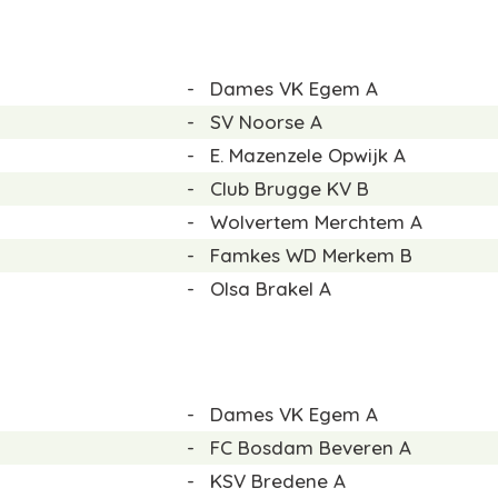
-
Dames VK Egem A
-
SV Noorse A
-
E. Mazenzele Opwijk A
-
Club Brugge KV B
-
Wolvertem Merchtem A
-
Famkes WD Merkem B
-
Olsa Brakel A
-
Dames VK Egem A
-
FC Bosdam Beveren A
-
KSV Bredene A