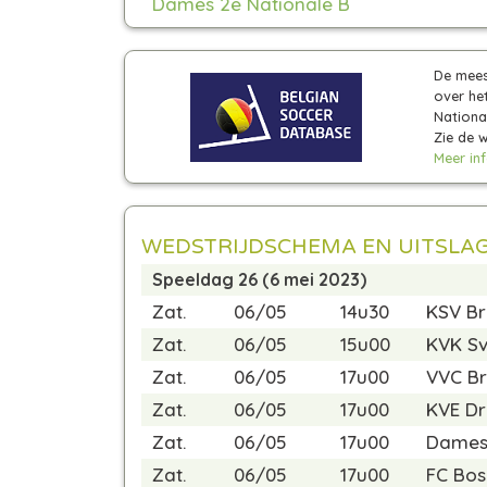
Dames 2e Nationale B
De mees
over het
National
Zie de 
Meer info
WEDSTRIJDSCHEMA EN UITSLA
Speeldag 26 (6 mei 2023)
Zat.
06/05
14u30
KSV B
Zat.
06/05
15u00
KVK Sv
Zat.
06/05
17u00
VVC Br
Zat.
06/05
17u00
KVE D
Zat.
06/05
17u00
Dames
Zat.
06/05
17u00
FC Bo