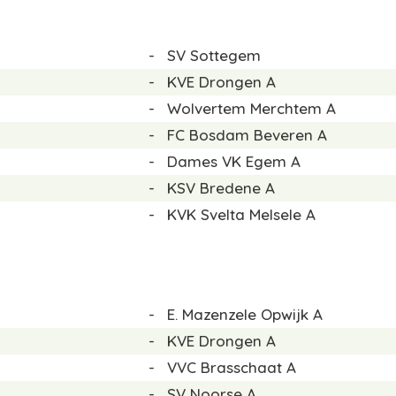
-
SV Sottegem
-
KVE Drongen A
-
Wolvertem Merchtem A
-
FC Bosdam Beveren A
-
Dames VK Egem A
-
KSV Bredene A
-
KVK Svelta Melsele A
-
E. Mazenzele Opwijk A
-
KVE Drongen A
-
VVC Brasschaat A
-
SV Noorse A