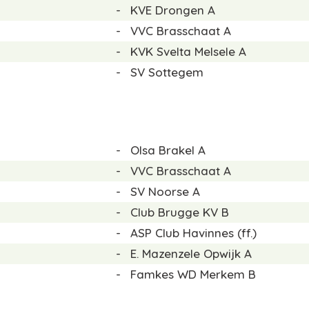
-
KVE Drongen A
-
VVC Brasschaat A
-
KVK Svelta Melsele A
-
SV Sottegem
-
Olsa Brakel A
-
VVC Brasschaat A
-
SV Noorse A
-
Club Brugge KV B
-
ASP Club Havinnes
(ff.)
-
E. Mazenzele Opwijk A
-
Famkes WD Merkem B