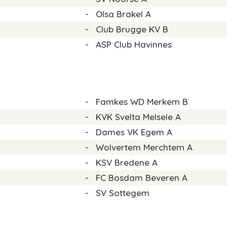
-
Olsa Brakel A
-
Club Brugge KV B
-
ASP Club Havinnes
-
Famkes WD Merkem B
-
KVK Svelta Melsele A
-
Dames VK Egem A
-
Wolvertem Merchtem A
-
KSV Bredene A
-
FC Bosdam Beveren A
-
SV Sottegem