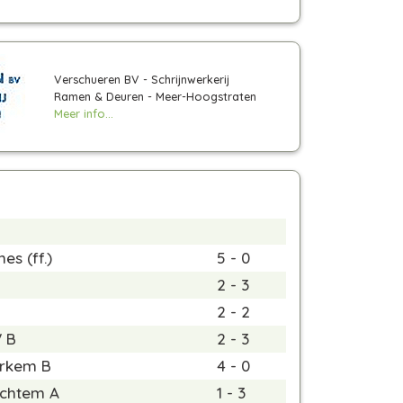
Verschueren BV - Schrijnwerkerij
Ramen & Deuren - Meer-Hoogstraten
Meer info...
nnes
(ff.)
5 - 0
2 - 3
2 - 2
V B
2 - 3
rkem B
4 - 0
chtem A
1 - 3