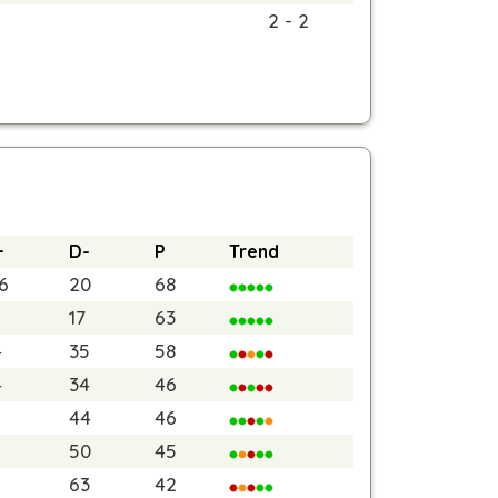
2 - 2
+
D-
P
Trend
6
20
68
17
63
4
35
58
4
34
46
5
44
46
5
50
45
5
63
42