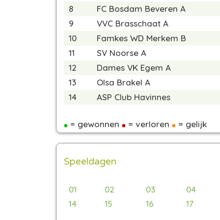
8
FC Bosdam Beveren A
9
VVC Brasschaat A
10
Famkes WD Merkem B
11
SV Noorse A
12
Dames VK Egem A
13
Olsa Brakel A
14
ASP Club Havinnes
= gewonnen
= verloren
= gelijk
Speeldagen
01
02
03
04
14
15
16
17