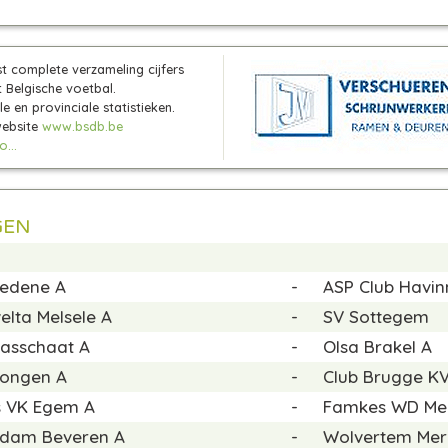
t complete verzameling cijfers
 Belgische voetbal.
e en provinciale statistieken.
website
www.bsdb.be
...
GEN
redene A
-
ASP Club Havi
elta Melsele A
-
SV Sottegem
asschaat A
-
Olsa Brakel A
rongen A
-
Club Brugge K
 VK Egem A
-
Famkes WD Me
sdam Beveren A
-
Wolvertem Mer