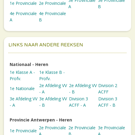
3e Provinciale
3e Provinciale
1e Provinciale
2e Provinciale
A
B
4e Provinciale
4e Provinciale
A
B
LINKS NAAR ANDERE REEKSEN
Nationaal - Heren
1e Klasse A -
1e Klasse B -
Profv.
Profv.
2e Afdeling VV
2e Afdeling VV
Division 2
1e Nationale
- A
- B
ACFF
3e Afdeling VV
3e Afdeling VV
Division 3
Division 3
- A
- B
ACFF - A
ACFF - B
Provincie Antwerpen - Heren
2e Provinciale
2e Provinciale
3e Provinciale
1e Provinciale
A
B
A