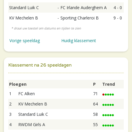
Standard Luik C
-
FC Irlande Auderghem A
4 - 0
KV Mechelen B
-
Sporting Charleroi B
9 - 0
Vorige speeldag
Huidig klassement
Klassement na 26 speeldagen
Ploegen
P
Trend
1
FC Alken
71
2
KV Mechelen B
64
3
Standard Luik C
58
4
RWDM Girls A
55