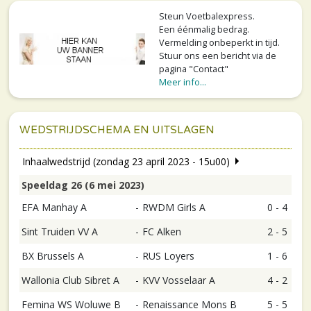
Steun Voetbalexpress.
Een éénmalig bedrag.
Vermelding onbeperkt in tijd.
Stuur ons een bericht via de
pagina "Contact"
Meer info...
WEDSTRIJDSCHEMA EN UITSLAGEN
Inhaalwedstrijd (zondag 23 april 2023 - 15u00)
Speeldag 26 (6 mei 2023)
EFA Manhay A
-
RWDM Girls A
0 - 4
Sint Truiden VV A
-
FC Alken
2 - 5
BX Brussels A
-
RUS Loyers
1 - 6
Wallonia Club Sibret A
-
KVV Vosselaar A
4 - 2
Femina WS Woluwe B
-
Renaissance Mons B
5 - 5