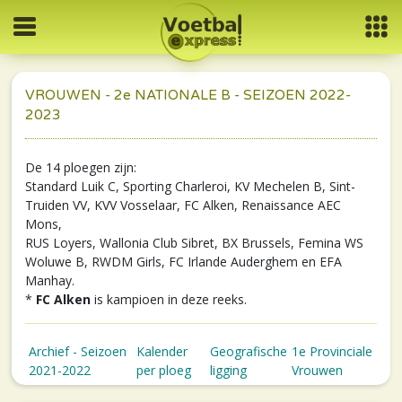
VROUWEN - 2e NATIONALE B - SEIZOEN 2022-
2023
De 14 ploegen zijn:
Standard Luik C, Sporting Charleroi, KV Mechelen B, Sint-
Truiden VV, KVV Vosselaar, FC Alken, Renaissance AEC
Mons,
RUS Loyers, Wallonia Club Sibret, BX Brussels, Femina WS
Woluwe B, RWDM Girls, FC Irlande Auderghem en EFA
Manhay.
*
FC Alken
is kampioen in deze reeks.
Archief - Seizoen
Kalender
Geografische
1e Provinciale
2021-2022
per ploeg
ligging
Vrouwen