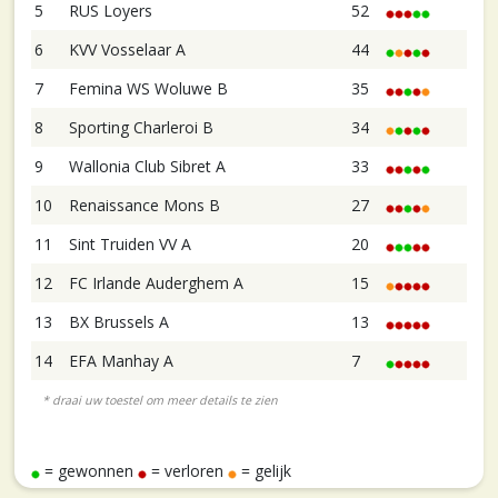
5
RUS Loyers
52
6
KVV Vosselaar A
44
7
Femina WS Woluwe B
35
8
Sporting Charleroi B
34
9
Wallonia Club Sibret A
33
10
Renaissance Mons B
27
11
Sint Truiden VV A
20
12
FC Irlande Auderghem A
15
13
BX Brussels A
13
14
EFA Manhay A
7
= gewonnen
= verloren
= gelijk