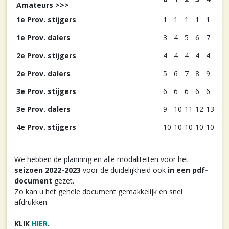
Amateurs >>>
1e Prov. stijgers
1
1
1
1
1
1e Prov. dalers
3
4
5
6
7
2e Prov. stijgers
4
4
4
4
4
2e Prov. dalers
5
6
7
8
9
3e Prov. stijgers
6
6
6
6
6
3e Prov. dalers
9
10
11
12
13
4e Prov. stijgers
10
10
10
10
10
We hebben de planning en alle modaliteiten voor het
seizoen 2022-2023
voor de duidelijkheid ook
in een pdf-
document
gezet.
Zo kan u het gehele document gemakkelijk en snel
afdrukken.
KLIK
HIER
.