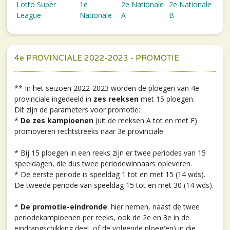
Lotto Super
1e
2e Nationale
2e Nationale
League
Nationale
A
B
4e PROVINCIALE 2022-2023 - PROMOTIE
** In het seizoen 2022-2023 worden de ploegen van 4e
provinciale ingedeeld in
zes reeksen
met 15 ploegen.
Dit zijn de parameters voor promotie:
*
De zes kampioenen
(uit de reeksen A tot en met F)
promoveren rechtstreeks naar 3e provinciale.
* Bij 15 ploegen in een reeks zijn er twee periodes van 15
speeldagen, die dus twee periodewinnaars opleveren.
* De eerste periode is speeldag 1 tot en met 15 (14 wds).
De tweede periode van speeldag 15 tot en met 30 (14 wds).
*
De promotie-eindronde
: hier nemen, naast de twee
periodekampioenen per reeks, ook de 2e en 3e in de
eindrangschikking deel, of de volgende ploeg(en) in die