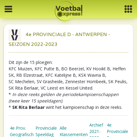
4e PROVINCIALE D - ANTWERPEN -
SEIZOEN 2022-2023
Dit zijn de 15 ploegen:
KFC Muizen, KFC Putte B, BO Beerzel, KV Hooikt B, Heffen
SK, RB Elzestraat, KFC Katelijne B, KSK Wavria B,
SC Mechelen, SV Grasheide, Zennester Hombeek, SK Peulis,
SK Rita Berlaar, VC Leest en Kessel United.
*
In deze reeks gelden de periodekampioenschappen
(twee keer 15 speeldagen)
.
*
SK Rita Berlaar
wint het kampioenschap in deze reeks.
Archief
4e
4e Prov.
Provinciale
Alle
2021-
Provinciale
Geografisch
Speeldag
Klassementen