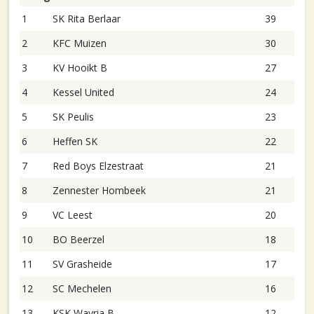
1
SK Rita Berlaar
39
2
KFC Muizen
30
3
KV Hooikt B
27
4
Kessel United
24
5
SK Peulis
23
6
Heffen SK
22
7
Red Boys Elzestraat
21
8
Zennester Hombeek
21
9
VC Leest
20
10
BO Beerzel
18
11
SV Grasheide
17
12
SC Mechelen
16
13
KSK Wavria B
12