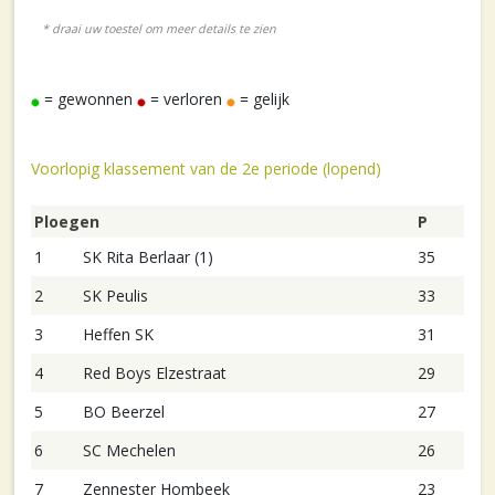
= gewonnen
= verloren
= gelijk
Voorlopig klassement van de 2e periode (lopend)
Ploegen
P
1
SK Rita Berlaar (1)
35
2
SK Peulis
33
3
Heffen SK
31
4
Red Boys Elzestraat
29
5
BO Beerzel
27
6
SC Mechelen
26
7
Zennester Hombeek
23