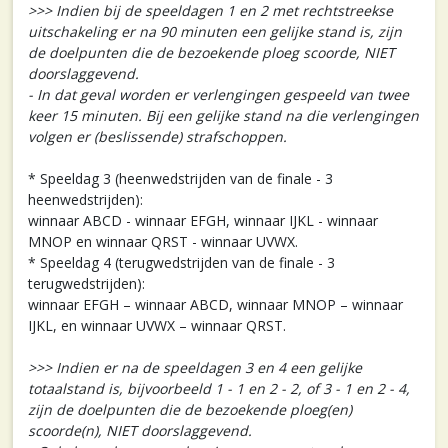
>>> Indien bij de speeldagen 1 en 2 met rechtstreekse
uitschakeling er na 90 minuten een gelijke stand is, zijn
de doelpunten die de bezoekende ploeg scoorde, NIET
doorslaggevend.
- In dat geval worden er verlengingen gespeeld van twee
keer 15 minuten. Bij een gelijke stand na die verlengingen
volgen er (beslissende) strafschoppen.
* Speeldag 3 (heenwedstrijden van de finale - 3
heenwedstrijden):
winnaar ABCD - winnaar EFGH, winnaar IJKL - winnaar
MNOP en winnaar QRST - winnaar UVWX.
* Speeldag 4 (terugwedstrijden van de finale - 3
terugwedstrijden):
winnaar EFGH – winnaar ABCD, winnaar MNOP – winnaar
IJKL, en winnaar UVWX – winnaar QRST.
>>> Indien er na de speeldagen 3 en 4 een gelijke
totaalstand is, bijvoorbeeld 1 - 1 en 2 - 2, of 3 - 1 en 2 - 4,
zijn de doelpunten die de bezoekende ploeg(en)
scoorde(n), NIET doorslaggevend.