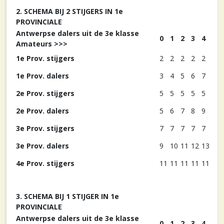
2. SCHEMA BIJ 2 STIJGERS IN 1e
PROVINCIALE
Antwerpse dalers uit de 3e klasse
0
1
2
3
4
Amateurs >>>
1e Prov. stijgers
2
2
2
2
2
1e Prov. dalers
3
4
5
6
7
2e Prov. stijgers
5
5
5
5
5
2e Prov. dalers
5
6
7
8
9
3e Prov. stijgers
7
7
7
7
7
3e Prov. dalers
9
10
11
12
13
4e Prov. stijgers
11
11
11
11
11
3. SCHEMA BIJ 1 STIJGER IN 1e
PROVINCIALE
Antwerpse dalers uit de 3e klasse
0
1
2
3
4