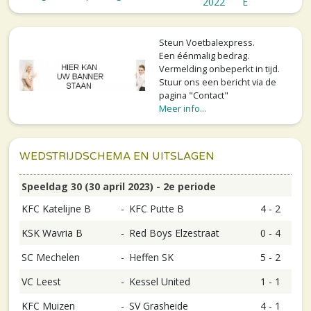
2022
E
Steun Voetbalexpress.
Een éénmalig bedrag.
Vermelding onbeperkt in tijd.
Stuur ons een bericht via de
pagina "Contact"
Meer info...
WEDSTRIJDSCHEMA EN UITSLAGEN
Speeldag 30 (30 april 2023) - 2e periode
KFC Katelijne B
-
KFC Putte B
4 - 2
KSK Wavria B
-
Red Boys Elzestraat
0 - 4
SC Mechelen
-
Heffen SK
5 - 2
VC Leest
-
Kessel United
1 - 1
KFC Muizen
-
SV Grasheide
4 - 1