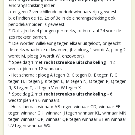
eindrangschikking indien
a. er geen 2 verschillende periodewinnaars zijn geweest,
b. of indien de 1e, 2e of 3e in de eindrangschikking ook
periodekampioen is geweest.
* Dat zijn dus 4 ploegen per reeks, of in totaal 24 voor de
zes reeksen samen.
* Die worden willekeurig tegen elkaar uitgeloot, ongeacht
de reeks waarin ze uitkwamen, (bv. ploeg 1 wordt A, ploeg 2
wordt M, ploeg 3 wordt W, enzovoort).
* Speeldag 1 met
rechtstreekse uitschakeling
- 12
wedstrijden en 12 winnaars.
- Het schema : ploeg A tegen B, C tegen D, E tegen F, G
tegen H, I tegen J, K tegen L, M tegen N, O tegen P, Q tegen
R, S tegen T, U tegen V en W tegen X.
* Speeldag 2 met
rechtstreekse uitschakeling
- 6
wedstrijden en 6 winnaars.
- Het schema : winnaar AB tegen winnaar CD, winnaar EF
tegen winnaar GH, winnaar IJ tegen winnaar KL, winnaar MN
tegen winnaar OP, winnaar QR tegen winnaar ST en winnaar
UV tegen winnaar WX.