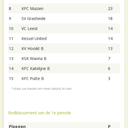
8
KFC Muizen
23
9
SV Grasheide
18
10
VC Leest
14
11
Kessel United
14
12
KV Hooikt B
13
13
KSK Wavria B
7
14
KFC Katelijne B
6
15
KFC Putte B
3
Eindklassement van de 1e periode
Ploegen
P