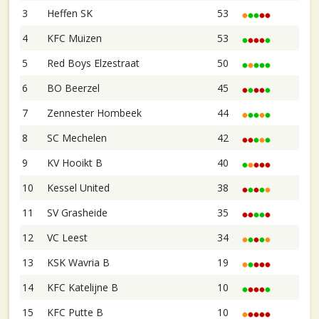
3
Heffen SK
53
4
KFC Muizen
53
5
Red Boys Elzestraat
50
6
BO Beerzel
45
7
Zennester Hombeek
44
8
SC Mechelen
42
9
KV Hooikt B
40
10
Kessel United
38
11
SV Grasheide
35
12
VC Leest
34
13
KSK Wavria B
19
14
KFC Katelijne B
10
15
KFC Putte B
10