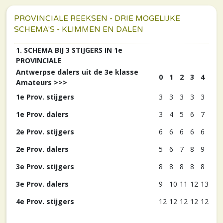
PROVINCIALE REEKSEN - DRIE MOGELIJKE
SCHEMA'S - KLIMMEN EN DALEN
1. SCHEMA BIJ 3 STIJGERS IN 1e
PROVINCIALE
Antwerpse dalers uit de 3e klasse
0
1
2
3
4
Amateurs >>>
1e Prov. stijgers
3
3
3
3
3
1e Prov. dalers
3
4
5
6
7
2e Prov. stijgers
6
6
6
6
6
2e Prov. dalers
5
6
7
8
9
3e Prov. stijgers
8
8
8
8
8
3e Prov. dalers
9
10
11
12
13
4e Prov. stijgers
12
12
12
12
12