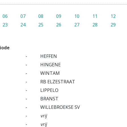
06
07
08
09
10
11
12
23
24
25
26
27
28
29
riode
-
HEFFEN
-
HINGENE
-
WINTAM
-
RB ELZESTRAAT
-
LIPPELO
-
BRANST
-
WILLEBROEKSE SV
-
vrij
-
vrij