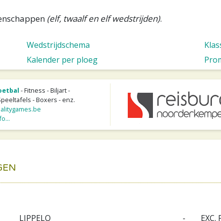
oenschappen
(elf, twaalf en elf wedstrijden)
.
Wedstrijdschema
Kla
Kalender per ploeg
Pro
oetbal
- Fitness - Biljart -
Speeltafels - Boxers - enz.
litygames.be
o...
GEN
LIPPELO
-
EXC.