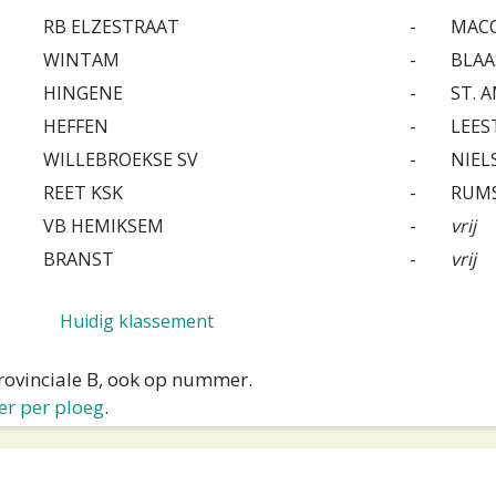
RB ELZESTRAAT
-
MACC
WINTAM
-
BLAA
HINGENE
-
ST. 
HEFFEN
-
LEES
WILLEBROEKSE SV
-
NIEL
REET KSK
-
RUM
VB HEMIKSEM
-
vrij
BRANST
-
vrij
Huidig klassement
Provinciale B, ook op nummer.
er per ploeg
.