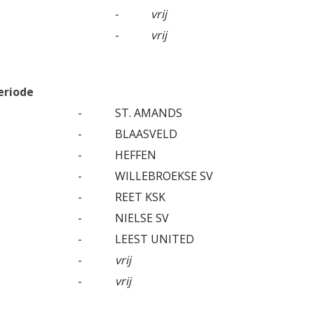
-
vrij
-
vrij
eriode
-
ST. AMANDS
-
BLAASVELD
-
HEFFEN
-
WILLEBROEKSE SV
-
REET KSK
-
NIELSE SV
-
LEEST UNITED
-
vrij
-
vrij