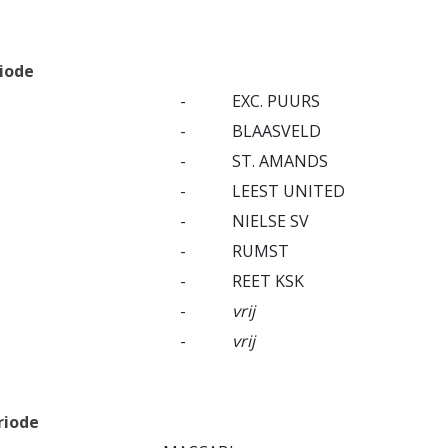
riode
-
EXC. PUURS
-
BLAASVELD
-
ST. AMANDS
-
LEEST UNITED
-
NIELSE SV
-
RUMST
-
REET KSK
-
vrij
-
vrij
riode