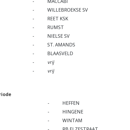
-
MACCABI
-
WILLEBROEKSE SV
-
REET KSK
-
RUMST
-
NIELSE SV
-
ST. AMANDS
-
BLAASVELD
-
vrij
-
vrij
riode
-
HEFFEN
-
HINGENE
-
WINTAM
-
RB ELZESTRAAT