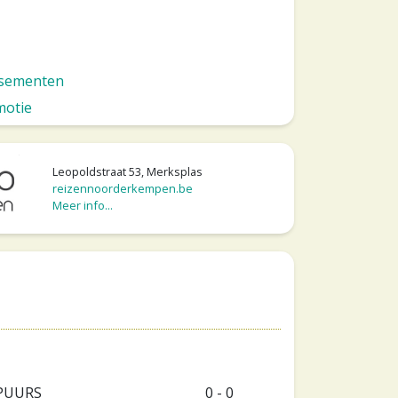
ssementen
motie
Leopoldstraat 53, Merksplas
reizennoorderkempen.be
Meer info...
 PUURS
0 - 0