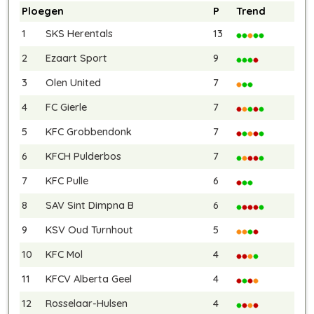
Ploegen
P
Trend
1
SKS Herentals
13
2
Ezaart Sport
9
3
Olen United
7
4
FC Gierle
7
5
KFC Grobbendonk
7
6
KFCH Pulderbos
7
7
KFC Pulle
6
8
SAV Sint Dimpna B
6
9
KSV Oud Turnhout
5
10
KFC Mol
4
11
KFCV Alberta Geel
4
12
Rosselaar-Hulsen
4