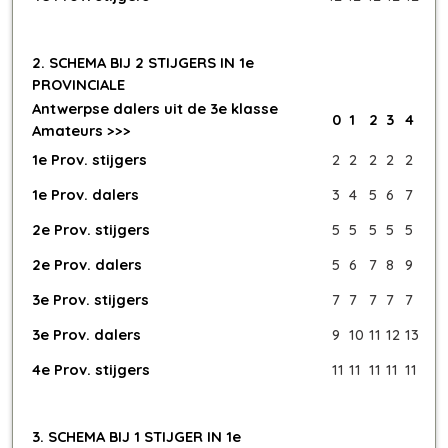
2. SCHEMA BIJ 2 STIJGERS IN 1e
PROVINCIALE
Antwerpse dalers uit de 3e klasse
0
1
2
3
4
Amateurs >>>
1e Prov. stijgers
2
2
2
2
2
1e Prov. dalers
3
4
5
6
7
2e Prov. stijgers
5
5
5
5
5
2e Prov. dalers
5
6
7
8
9
3e Prov. stijgers
7
7
7
7
7
3e Prov. dalers
9
10
11
12
13
4e Prov. stijgers
11
11
11
11
11
3. SCHEMA BIJ 1 STIJGER IN 1e