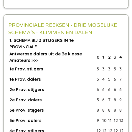
PROVINCIALE REEKSEN - DRIE MOGELIJKE
SCHEMA'S - KLIMMEN EN DALEN
1. SCHEMA BIJ 3 STIJGERS IN 1e
PROVINCIALE
Antwerpse dalers uit de 3e klasse
0
1
2
3
4
Amateurs >>>
1e Prov. stijgers
3
3
3
3
3
1e Prov. dalers
3
4
5
6
7
2e Prov. stijgers
6
6
6
6
6
2e Prov. dalers
5
6
7
8
9
3e Prov. stijgers
8
8
8
8
8
3e Prov. dalers
9
10
11
12
13
4e Prov. stijgers
12
12
12
12
12