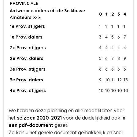
PROVINCIALE
Antwerpse dalers uit de 3e klasse
0
1
2
3
4
Amateurs >>>
1e Prov. stijgers
1
1
1
1
1
1e Prov. dalers
3
4
5
6
7
2e Prov. stijgers
4
4
4
4
4
2e Prov. dalers
5
6
7
8
9
3e Prov. stijgers
6
6
6
6
6
3e Prov. dalers
9
10
11
12
13
4e Prov. stijgers
10
10
10
10
10
We hebben deze planning en alle modaliteiten voor
het
seizoen 2020-2021
voor de duidelijkheid ook
in
een pdf-document
gezet.
Zo kan u het gehele document gemakkelijk en snel