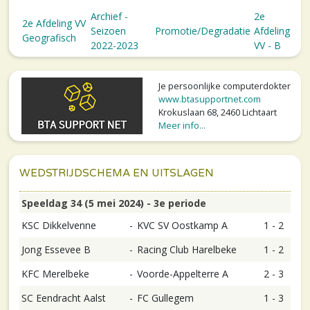
Archief -
2e
2e Afdeling VV
Seizoen
Promotie/Degradatie
Afdeling
Geografisch
2022-2023
VV - B
Je persoonlijke computerdokter
www.btasupportnet.com
Krokuslaan 68, 2460 Lichtaart
Meer info...
WEDSTRIJDSCHEMA EN UITSLAGEN
Speeldag 34 (5 mei 2024) - 3e periode
KSC Dikkelvenne
-
KVC SV Oostkamp A
1 - 2
Jong Essevee B
-
Racing Club Harelbeke
1 - 2
KFC Merelbeke
-
Voorde-Appelterre A
2 - 3
SC Eendracht Aalst
-
FC Gullegem
1 - 3