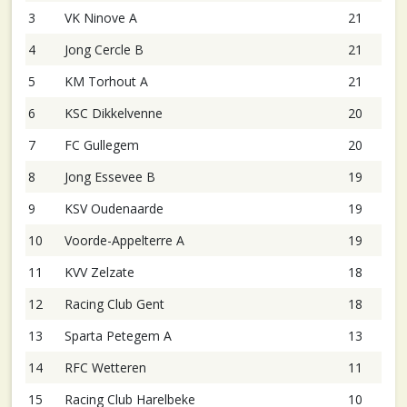
3
VK Ninove A
21
4
Jong Cercle B
21
5
KM Torhout A
21
6
KSC Dikkelvenne
20
7
FC Gullegem
20
8
Jong Essevee B
19
9
KSV Oudenaarde
19
10
Voorde-Appelterre A
19
11
KVV Zelzate
18
12
Racing Club Gent
18
13
Sparta Petegem A
13
14
RFC Wetteren
11
15
Racing Club Harelbeke
10