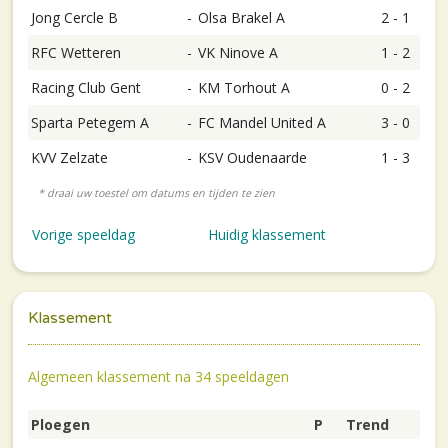
Jong Cercle B
-
Olsa Brakel A
2 - 1
RFC Wetteren
-
VK Ninove A
1 - 2
Racing Club Gent
-
KM Torhout A
0 - 2
Sparta Petegem A
-
FC Mandel United A
3 - 0
KVV Zelzate
-
KSV Oudenaarde
1 - 3
Vorige speeldag
Huidig klassement
Klassement
Algemeen klassement na 34 speeldagen
Ploegen
P
Trend