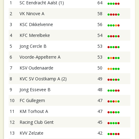
1
SC Eendracht Aalst (1)
64
2
VK Ninove A
58
3
KSC Dikkelvenne
56
4
KFC Merelbeke
54
5
Jong Cercle B
53
6
Voorde-Appelterre A
53
7
KSV Oudenaarde
50
8
KVC SV Oostkamp A (2)
49
9
Jong Essevee B
48
10
FC Gullegem
47
11
KM Torhout A
47
12
Racing Club Gent
45
13
KVV Zelzate
42