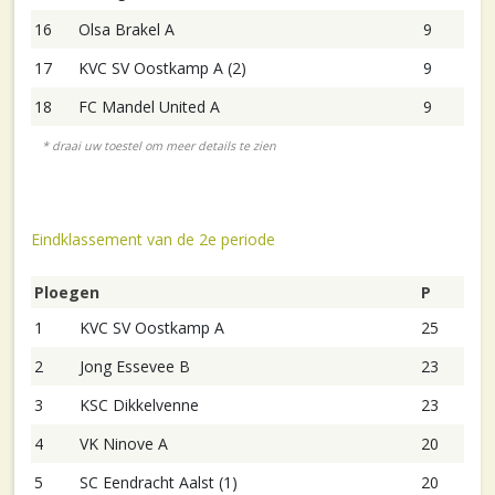
16
Olsa Brakel A
9
17
KVC SV Oostkamp A (2)
9
18
FC Mandel United A
9
Eindklassement van de 2e periode
Ploegen
P
1
KVC SV Oostkamp A
25
2
Jong Essevee B
23
3
KSC Dikkelvenne
23
4
VK Ninove A
20
5
SC Eendracht Aalst (1)
20