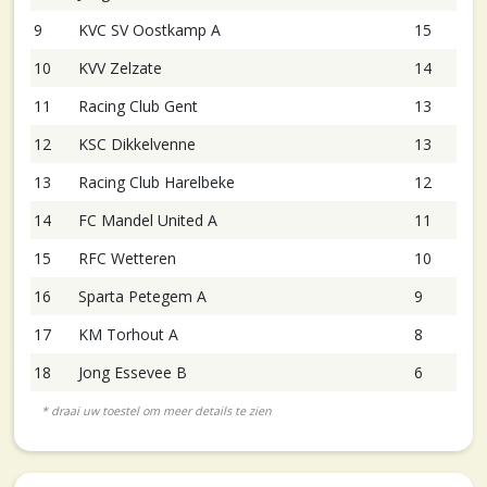
9
KVC SV Oostkamp A
15
10
KVV Zelzate
14
11
Racing Club Gent
13
12
KSC Dikkelvenne
13
13
Racing Club Harelbeke
12
14
FC Mandel United A
11
15
RFC Wetteren
10
16
Sparta Petegem A
9
17
KM Torhout A
8
18
Jong Essevee B
6