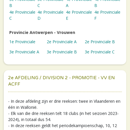
B
C
A
B
4e Provinciale
4e Provinciale
4e Provinciale
4e Provinciale
C
D
E
F
Provincie Antwerpen - Vrouwen
1e Provinciale
2e Provinciale A
2e Provinciale B
3e Provinciale A
3e Provinciale B
3e Provinciale C
2e AFDELING / DIVISION 2 - PROMOTIE - VV EN
ACFF
- In deze afdeling zijn er drie reeksen: twee in Vlaanderen en
één in Wallonië.
- Elk van die drie reeksen telt 18 clubs (in het seizoen 2023-
2024), in totaal dus 54.
- In deze reeksen geldt het periodekampioenschap, 10, 12