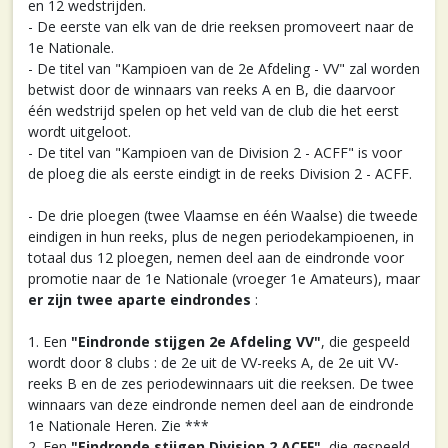
en 12 wedstrijden.
- De eerste van elk van de drie reeksen promoveert naar de
1e Nationale.
- De titel van "Kampioen van de 2e Afdeling - VV" zal worden
betwist door de winnaars van reeks A en B, die daarvoor
één wedstrijd spelen op het veld van de club die het eerst
wordt uitgeloot.
- De titel van "Kampioen van de Division 2 - ACFF" is voor
de ploeg die als eerste eindigt in de reeks Division 2 - ACFF.
- De drie ploegen (twee Vlaamse en één Waalse) die tweede
eindigen in hun reeks, plus de negen periodekampioenen, in
totaal dus 12 ploegen, nemen deel aan de eindronde voor
promotie naar de 1e Nationale (vroeger 1e Amateurs), maar
er zijn twee aparte eindrondes
:
1. Een
"Eindronde stijgen 2e Afdeling VV"
, die gespeeld
wordt door 8 clubs : de 2e uit de VV-reeks A, de 2e uit VV-
reeks B en de zes periodewinnaars uit die reeksen. De twee
winnaars van deze eindronde nemen deel aan de eindronde
1e Nationale Heren. Zie ***
2. Een
"Eindronde stijgen Division 2 ACFF"
, die gespeeld