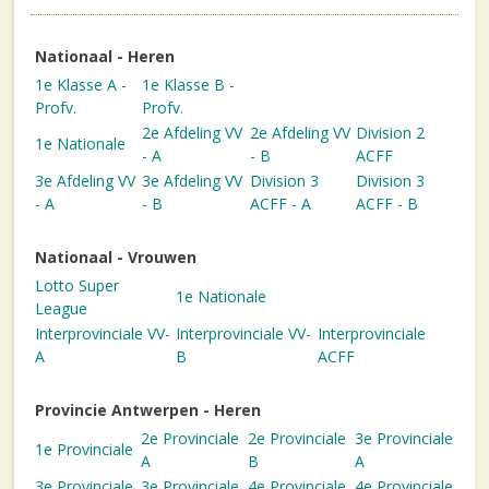
Nationaal - Heren
1e Klasse A -
1e Klasse B -
Profv.
Profv.
2e Afdeling VV
2e Afdeling VV
Division 2
1e Nationale
- A
- B
ACFF
3e Afdeling VV
3e Afdeling VV
Division 3
Division 3
- A
- B
ACFF - A
ACFF - B
Nationaal - Vrouwen
Lotto Super
1e Nationale
League
Interprovinciale VV-
Interprovinciale VV-
Interprovinciale
A
B
ACFF
Provincie Antwerpen - Heren
2e Provinciale
2e Provinciale
3e Provinciale
1e Provinciale
A
B
A
3e Provinciale
3e Provinciale
4e Provinciale
4e Provinciale