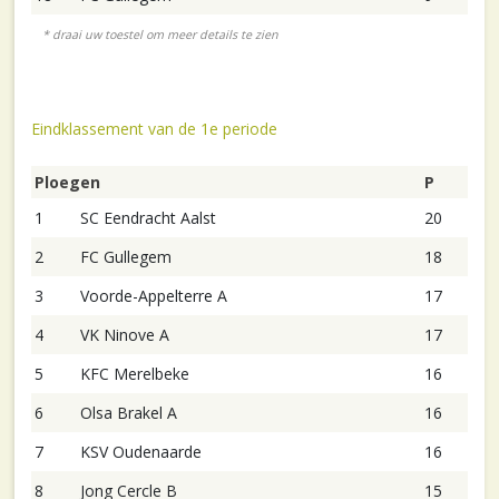
Eindklassement van de 1e periode
Ploegen
P
1
SC Eendracht Aalst
20
2
FC Gullegem
18
3
Voorde-Appelterre A
17
4
VK Ninove A
17
5
KFC Merelbeke
16
6
Olsa Brakel A
16
7
KSV Oudenaarde
16
8
Jong Cercle B
15