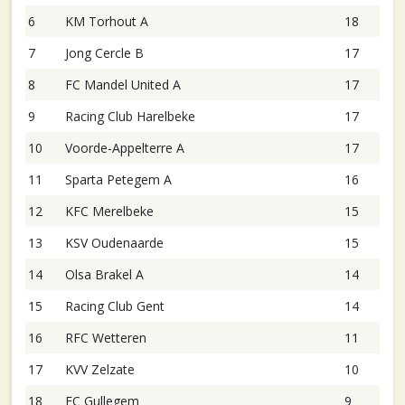
6
KM Torhout A
18
7
Jong Cercle B
17
8
FC Mandel United A
17
9
Racing Club Harelbeke
17
10
Voorde-Appelterre A
17
11
Sparta Petegem A
16
12
KFC Merelbeke
15
13
KSV Oudenaarde
15
14
Olsa Brakel A
14
15
Racing Club Gent
14
16
RFC Wetteren
11
17
KVV Zelzate
10
18
FC Gullegem
9