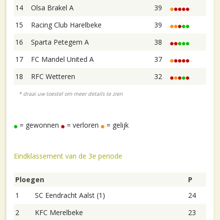
14
Olsa Brakel A
39
15
Racing Club Harelbeke
39
16
Sparta Petegem A
38
17
FC Mandel United A
37
18
RFC Wetteren
32
= gewonnen
= verloren
= gelijk
Eindklassement van de 3e periode
Ploegen
P
1
SC Eendracht Aalst (1)
24
2
KFC Merelbeke
23