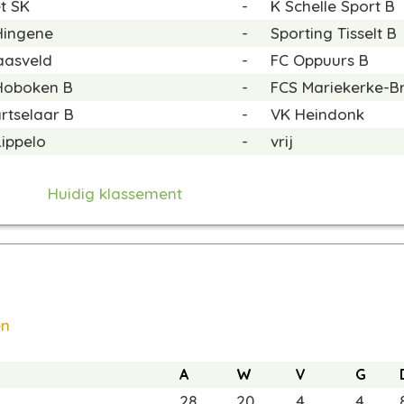
t SK
-
K Schelle Sport B
Hingene
-
Sporting Tisselt B
aasveld
-
FC Oppuurs B
Hoboken B
-
FCS Mariekerke-B
rtselaar B
-
VK Heindonk
ippelo
-
vrij
Huidig klassement
en
A
W
V
G
28
20
4
4