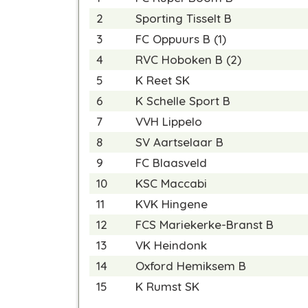
2
Sporting Tisselt B
3
FC Oppuurs B (1)
4
RVC Hoboken B (2)
5
K Reet SK
6
K Schelle Sport B
7
VVH Lippelo
8
SV Aartselaar B
9
FC Blaasveld
10
KSC Maccabi
11
KVK Hingene
12
FCS Mariekerke-Branst B
13
VK Heindonk
14
Oxford Hemiksem B
15
K Rumst SK