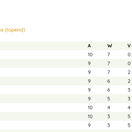
e (lopend)
A
W
V
10
7
0
9
7
0
9
7
2
9
6
2
9
6
3
9
5
3
10
4
4
10
3
5
9
3
5