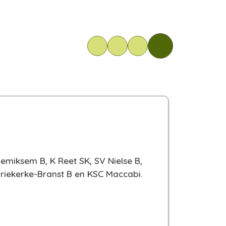
emiksem B, K Reet SK, SV Nielse B,
ariekerke-Branst B en KSC Maccabi.