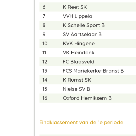
6
K Reet SK
7
VVH Lippelo
8
K Schelle Sport B
9
SV Aartselaar B
10
KVK Hingene
11
VK Heindonk
12
FC Blaasveld
13
FCS Mariekerke-Branst B
14
K Rumst SK
15
Nielse SV B
16
Oxford Hemiksem B
Eindklassement van de 1e periode