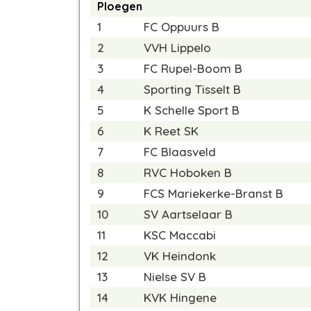
Ploegen
1
FC Oppuurs B
2
VVH Lippelo
3
FC Rupel-Boom B
4
Sporting Tisselt B
5
K Schelle Sport B
6
K Reet SK
7
FC Blaasveld
8
RVC Hoboken B
9
FCS Mariekerke-Branst B
10
SV Aartselaar B
11
KSC Maccabi
12
VK Heindonk
13
Nielse SV B
14
KVK Hingene