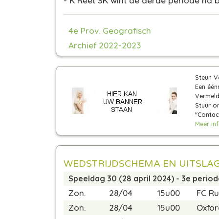
- K Reet SK wint de derde periode na b
4e Prov. Geografisch
Archief 2022-2023
Steun V
Een één
Vermeldi
Stuur on
"Contac
Meer info
WEDSTRIJDSCHEMA EN UITSLA
Speeldag 30 (28 april 2024) - 3e perio
Zon.
28/04
15u00
FC R
Zon.
28/04
15u00
Oxfo