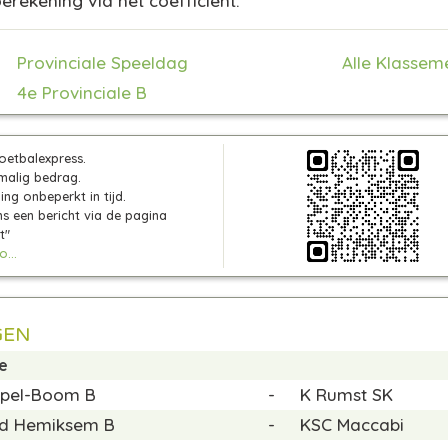
erekening via het coëfficiënt.
Provinciale Speeldag
Alle Klassem
4e Provinciale B
oetbalexpress.
malig bedrag.
ng onbeperkt in tijd.
s een bericht via de pagina
t"
...
GEN
de
upel-Boom B
-
K Rumst SK
rd Hemiksem B
-
KSC Maccabi