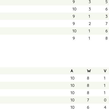
9
3
5
10
3
6
9
1
3
9
2
7
10
1
6
9
1
8
A
W
V
10
8
1
10
8
1
10
8
1
10
7
0
10
6
4