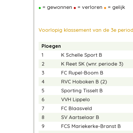
= gewonnen
= verloren
= gelijk
Voorlopig klassement van de 3e period
Ploegen
1
K Schelle Sport B
2
K Reet SK (wnr. periode 3)
3
FC Rupel-Boom B
4
RVC Hoboken B (2)
5
Sporting Tisselt B
6
VVH Lippelo
7
FC Blaasveld
8
SV Aartselaar B
9
FCS Mariekerke-Branst B