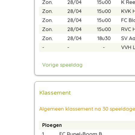
Zon.
28/04
15u00
K Ree
Zon.
28/04
15u00
KVK 
Zon.
28/04
15u00
FC Bl
Zon.
28/04
15u00
RVC 
Zon.
28/04
18u30
SV Aa
-
-
-
VVH L
Vorige speeldag
Klassement
Algemeen klassement na 30 speeldag
Ploegen
1
FC Rupel-Boom B