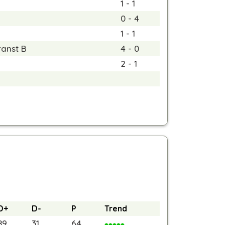
1 - 1
0 - 4
1 - 1
ranst B
4 - 0
2 - 1
D+
D-
P
Trend
89
31
64