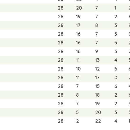
28
20
7
1
28
19
7
2
28
17
8
3
28
16
7
5
28
16
7
5
28
16
9
3
28
11
13
4
28
10
12
6
28
11
17
0
28
7
15
6
28
8
18
2
28
7
19
2
28
5
20
3
28
2
22
4