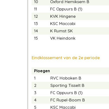
10
Oxford Hemiksem B
11
FC Oppuurs B (1)
12
KVK Hingene
13
KSC Maccabi
14
K Rumst SK
15
VK Heindonk
Eindklassement van de 2e periode
Ploegen
1
RVC Hoboken B
2
Sporting Tisselt B
3
FC Oppuurs B (1)
4
FC Rupel-Boom B
5
KSC Maccabi