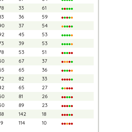
78
33
61
83
36
59
90
37
54
92
45
53
73
39
53
78
53
51
50
67
37
65
65
36
72
82
33
42
65
27
60
81
26
50
89
23
38
142
18
19
114
10