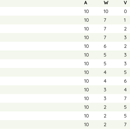
A
W
V
10
10
0
10
7
1
10
7
2
10
7
3
10
6
2
10
5
3
10
5
3
10
4
5
10
4
6
10
3
4
10
3
7
10
2
5
10
2
5
10
2
7