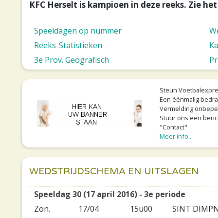
KFC Herselt is kampioen in deze reeks. Zie he
Speeldagen op nummer
We
Reeks-Statistieken
Ka
3e Prov. Geografisch
Pr
Steun Voetbalexpre
Een éénmalig bedra
Vermelding onbeperkt
Stuur ons een beric
"Contact"
Meer info...
WEDSTRIJDSCHEMA EN UITSLAGEN
Speeldag 30 (17 april 2016) - 3e periode
Zon.
17/04
15u00
SINT DIMP