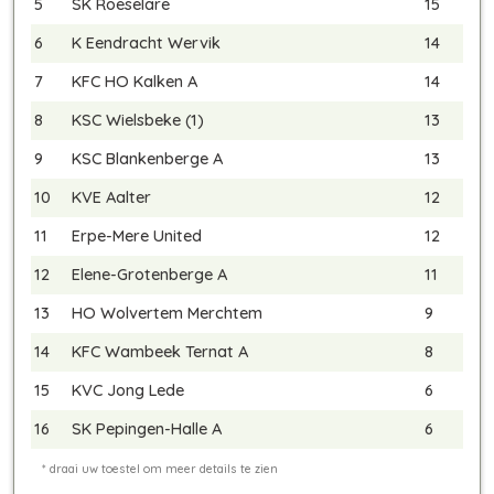
5
SK Roeselare
15
6
K Eendracht Wervik
14
7
KFC HO Kalken A
14
8
KSC Wielsbeke (1)
13
9
KSC Blankenberge A
13
10
KVE Aalter
12
11
Erpe-Mere United
12
12
Elene-Grotenberge A
11
13
HO Wolvertem Merchtem
9
14
KFC Wambeek Ternat A
8
15
KVC Jong Lede
6
16
SK Pepingen-Halle A
6