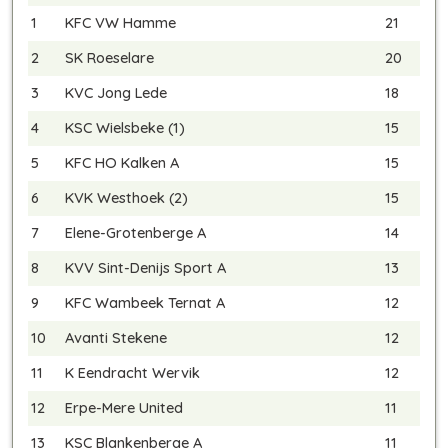
1
KFC VW Hamme
21
2
SK Roeselare
20
3
KVC Jong Lede
18
4
KSC Wielsbeke (1)
15
5
KFC HO Kalken A
15
6
KVK Westhoek (2)
15
7
Elene-Grotenberge A
14
8
KVV Sint-Denijs Sport A
13
9
KFC Wambeek Ternat A
12
10
Avanti Stekene
12
11
K Eendracht Wervik
12
12
Erpe-Mere United
11
13
KSC Blankenberge A
11