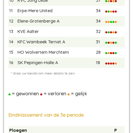
10
KVC Jong Lede
37
11
Erpe-Mere United
34
12
Elene-Grotenberge A
34
13
KVE Aalter
32
14
KFC Wambeek Ternat A
31
15
HO Wolvertem Merchtem
28
16
SK Pepingen-Halle A
18
= gewonnen
= verloren
= gelijk
Eindklassement van de 3e periode
Ploegen
P