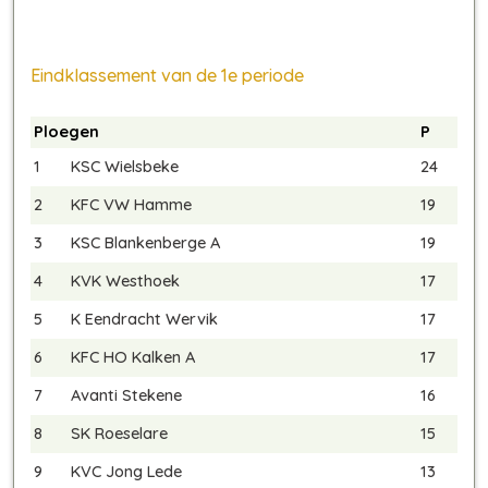
Eindklassement van de 1e periode
Ploegen
P
1
KSC Wielsbeke
24
2
KFC VW Hamme
19
3
KSC Blankenberge A
19
4
KVK Westhoek
17
5
K Eendracht Wervik
17
6
KFC HO Kalken A
17
7
Avanti Stekene
16
8
SK Roeselare
15
9
KVC Jong Lede
13