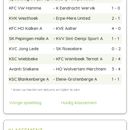
KFC VW Hamme
-
K Eendracht Wervik
1 - 0
KVK Westhoek
-
Erpe-Mere United
2 - 1
KFC HO Kalken A
-
KVE Aalter
4 - 0
SK Pepingen-Halle A
-
KVV Sint-Denijs Sport A
1 - 1
KVC Jong Lede
-
SK Roeselare
0 - 2
KSC Wielsbeke
-
KFC Wambeek Ternat A
2 - 4
Avanti Stekene
-
HO Wolvertem Merchtem
3 - 4
KSC Blankenberge A
-
Elene-Grotenberge A
1 - 1
Vorige speeldag
Huidig klassement