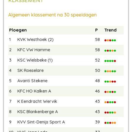
KLASSEMENT
Algemeen klassement na 30 speeldagen
Ploegen
P
Trend
1
KVK Westhoek (2)
58
2
KFC VW Hamme
58
3
KSC Wielsbeke (1)
52
4
SK Roeselare
50
5
Avanti Stekene
48
6
KFC HO Kalken A
46
7
K Eendracht Wervik
43
8
KSC Blankenberge A
43
9
KVV Sint-Denijs Sport A
39