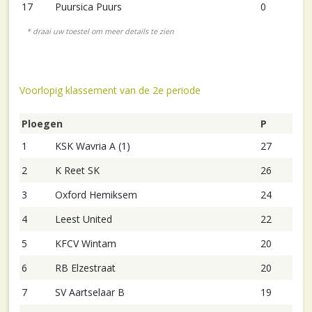
17
Puursica Puurs
0
Voorlopig klassement van de 2e periode
Ploegen
P
1
KSK Wavria A (1)
27
2
K Reet SK
26
3
Oxford Hemiksem
24
4
Leest United
22
5
KFCV Wintam
20
6
RB Elzestraat
20
7
SV Aartselaar B
19