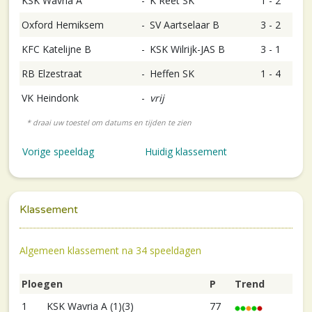
KSK Wavria A
-
K Reet SK
1 - 2
Oxford Hemiksem
-
SV Aartselaar B
3 - 2
KFC Katelijne B
-
KSK Wilrijk-JAS B
3 - 1
RB Elzestraat
-
Heffen SK
1 - 4
VK Heindonk
-
vrij
Vorige speeldag
Huidig klassement
Klassement
Algemeen klassement na 34 speeldagen
Ploegen
P
Trend
1
KSK Wavria A (1)(3)
77