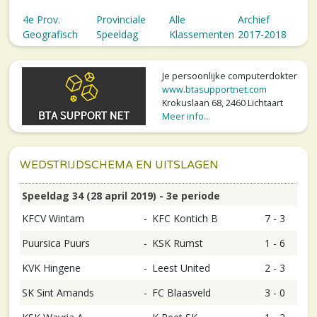
4e Prov.
Provinciale
Alle
Archief
Geografisch
Speeldag
Klassementen
2017-2018
Je persoonlijke computerdokter
www.btasupportnet.com
Krokuslaan 68, 2460 Lichtaart
Meer info...
WEDSTRIJDSCHEMA EN UITSLAGEN
Speeldag 34 (28 april 2019) - 3e periode
KFCV Wintam
-
KFC Kontich B
7 - 3
Puursica Puurs
-
KSK Rumst
1 - 6
KVK Hingene
-
Leest United
2 - 3
SK Sint Amands
-
FC Blaasveld
3 - 0