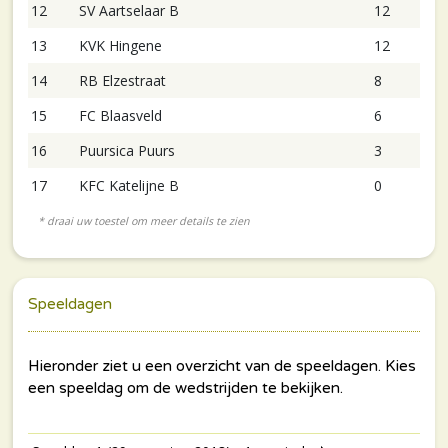
12
SV Aartselaar B
12
13
KVK Hingene
12
14
RB Elzestraat
8
15
FC Blaasveld
6
16
Puursica Puurs
3
17
KFC Katelijne B
0
Speeldagen