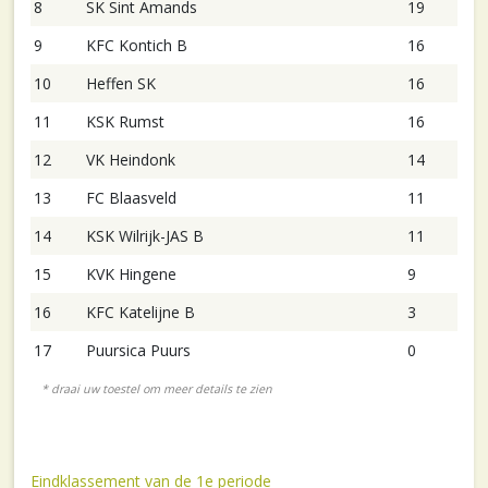
8
SK Sint Amands
19
9
KFC Kontich B
16
10
Heffen SK
16
11
KSK Rumst
16
12
VK Heindonk
14
13
FC Blaasveld
11
14
KSK Wilrijk-JAS B
11
15
KVK Hingene
9
16
KFC Katelijne B
3
17
Puursica Puurs
0
Eindklassement van de 1e periode