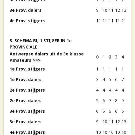
3e Prov. dalers
9
10
11
12
13
4e Prov. stijgers
11
11
11
11
11
3. SCHEMA BIJ 1 STIJGER IN 1e
PROVINCIALE
Antwerpse dalers uit de 3e klasse
0
1
2
3
4
Amateurs >>>
1e Prov. stijgers
1
1
1
1
1
1e Prov. dalers
3
4
5
6
7
2e Prov. stijgers
4
4
4
4
4
2e Prov. dalers
5
6
7
8
9
3e Prov. stijgers
6
6
6
6
6
3e Prov. dalers
9
10
11
12
13
4e Prov. stijgers
10
10
10
10
10