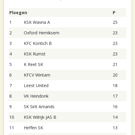
Ploegen
P
1
KSK Wavria A
25
2
Oxford Hemiksem
23
3
KFC Kontich B
23
4
KSK Rumst
23
5
K Reet SK
21
6
KFCV Wintam
20
7
Leest United
18
8
VK Heindonk
17
9
SK Sint Amands
16
10
KSK Wilrijk-JAS B
14
11
Heffen SK
13