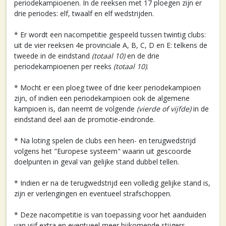
periodekampioenen. In de reeksen met 17 ploegen zijn er
drie periodes: elf, twaalf en elf wedstrijden.
* Er wordt een nacompetitie gespeeld tussen twintig clubs:
uit de vier reeksen 4e provinciale A, B, C, D en E: telkens de
tweede in de eindstand
(totaal 10)
en de drie
periodekampioenen per reeks
(totaal 10)
.
* Mocht er een ploeg twee of drie keer periodekampioen
zijn, of indien een periodekampioen ook de algemene
kampioen is, dan neemt de volgende
(vierde of vijfde)
in de
eindstand deel aan de promotie-eindronde.
* Na loting spelen de clubs een heen- en terugwedstrijd
volgens het "Europese systeem" waarin uit gescoorde
doelpunten in geval van gelijke stand dubbel tellen.
* Indien er na de terugwedstrijd een volledig gelijke stand is,
zijn er verlengingen en eventueel strafschoppen.
* Deze nacompetitie is van toepassing voor het aanduiden
van vijf extra en eventueel meer bijkomende stijgers.