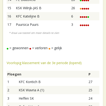
15
KSK Wilrijk-JAS B
26
16
KFC Katelijne B
6
17
Puursica Puurs
3
= gewonnen
= verloren
= gelijk
Voorlopig klassement van de 3e periode (lopend)
Ploegen
P
1
KFC Kontich B
27
2
KSK Wavria A (1)
25
3
Heffen SK
24