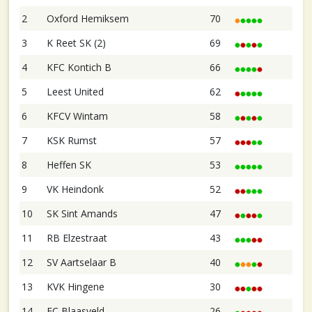
2
Oxford Hemiksem
70
3
K Reet SK (2)
69
4
KFC Kontich B
66
5
Leest United
62
6
KFCV Wintam
58
7
KSK Rumst
57
8
Heffen SK
53
9
VK Heindonk
52
10
SK Sint Amands
47
11
RB Elzestraat
43
12
SV Aartselaar B
40
13
KVK Hingene
30
14
FC Blaasveld
26