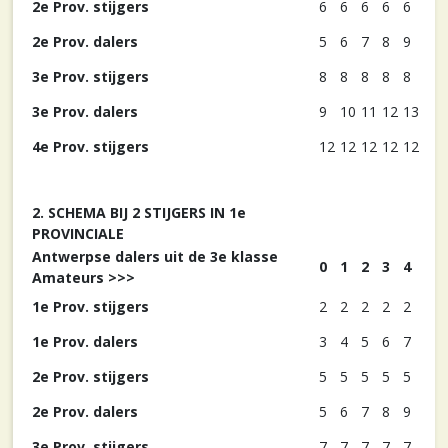
2e Prov. stijgers
6
6
6
6
6
2e Prov. dalers
5
6
7
8
9
3e Prov. stijgers
8
8
8
8
8
3e Prov. dalers
9
10
11
12
13
4e Prov. stijgers
12
12
12
12
12
2. SCHEMA BIJ 2 STIJGERS IN 1e
PROVINCIALE
Antwerpse dalers uit de 3e klasse
0
1
2
3
4
Amateurs >>>
1e Prov. stijgers
2
2
2
2
2
1e Prov. dalers
3
4
5
6
7
2e Prov. stijgers
5
5
5
5
5
2e Prov. dalers
5
6
7
8
9
3e Prov. stijgers
7
7
7
7
7