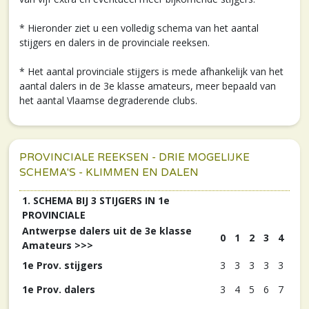
* Hieronder ziet u een volledig schema van het aantal
stijgers en dalers in de provinciale reeksen.
* Het aantal provinciale stijgers is mede afhankelijk van het
aantal dalers in de 3e klasse amateurs, meer bepaald van
het aantal Vlaamse degraderende clubs.
PROVINCIALE REEKSEN - DRIE MOGELIJKE
SCHEMA'S - KLIMMEN EN DALEN
1. SCHEMA BIJ 3 STIJGERS IN 1e
PROVINCIALE
Antwerpse dalers uit de 3e klasse
0
1
2
3
4
Amateurs >>>
1e Prov. stijgers
3
3
3
3
3
1e Prov. dalers
3
4
5
6
7