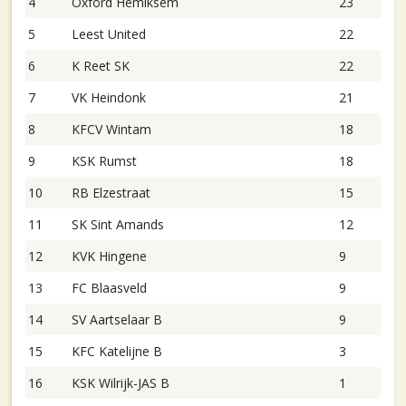
4
Oxford Hemiksem
23
5
Leest United
22
6
K Reet SK
22
7
VK Heindonk
21
8
KFCV Wintam
18
9
KSK Rumst
18
10
RB Elzestraat
15
11
SK Sint Amands
12
12
KVK Hingene
9
13
FC Blaasveld
9
14
SV Aartselaar B
9
15
KFC Katelijne B
3
16
KSK Wilrijk-JAS B
1