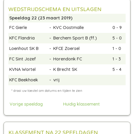
WEDSTRIJDSCHEMA EN UITSLAGEN
Speeldag 22 (23 maart 2019)
FC Gierle
-
KVC Oostmalle
0 - 9
KFC Flandria
-
Berchem Sport B
(ff.)
5 - 0
Loenhout SK B
-
KFCE Zoersel
1 - 0
FC Sint Jozef
-
Horendonk FC
1 - 3
KVNA Wortel
-
K Brecht SK
5 - 4
KFC Beekhoek
-
vrij
Vorige speeldag
Huidig klassement
KLASSEMENT NA 22 SPEELDAGEN