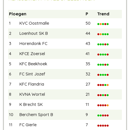
Ploegen
P
Trend
1
KVC Oostmalle
50
2
Loenhout SK B
44
3
Horendonk FC
43
4
KFCE Zoersel
41
5
KFC Beekhoek
35
6
FC Sint Jozef
32
7
KFC Flandria
27
8
KVNA Wortel
21
9
K Brecht SK
11
10
Berchem Sport B
9
11
FC Gierle
7