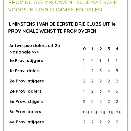
PROVINCIALE VROUWEN - SCHEMATISCHE
VOORSTELLING KLIMMEN EN DALEN
1. MINSTENS 1 VAN DE EERSTE DRIE CLUBS UIT 1e
PROVINCIALE WENST TE PROMOVEREN
Antwerpse dalers uit 2e
0
1
2
3
4
Nationale >>>
1e Prov. stijgers
1
1
1
1
1
1e Prov. dalers
1
2
3
4
5
2e Prov. stijgers
2
2
2
2
2
2e Prov. dalers
1
2
3
4
5
3e Prov. stijgers
2
2
2
2
2
3e Prov. dalers
n.g.
n.g.
n.g.
n.g.
n.g.
4e Prov. stijgers
2
2
2
2
2