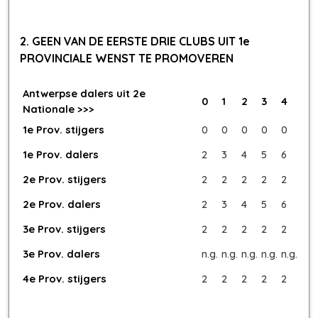
2. GEEN VAN DE EERSTE DRIE CLUBS UIT 1e
PROVINCIALE WENST TE PROMOVEREN
Antwerpse dalers uit 2e
0
1
2
3
4
Nationale >>>
1e Prov. stijgers
0
0
0
0
0
1e Prov. dalers
2
3
4
5
6
2e Prov. stijgers
2
2
2
2
2
2e Prov. dalers
2
3
4
5
6
3e Prov. stijgers
2
2
2
2
2
3e Prov. dalers
n.g.
n.g.
n.g.
n.g.
n.g.
4e Prov. stijgers
2
2
2
2
2