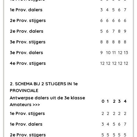
1e Prov. dalers
3
4
5
6
7
2e Prov. stijgers
6
6
6
6
6
2e Prov. dalers
5
6
7
8
9
3e Prov. stijgers
8
8
8
8
8
3e Prov. dalers
9
10
11
12
13
4e Prov. stijgers
12
12
12
12
12
2. SCHEMA BIJ 2 STIJGERS IN 1e
PROVINCIALE
Antwerpse dalers uit de 3e klasse
0
1
2
3
4
Amateurs >>>
1e Prov. stijgers
2
2
2
2
2
1e Prov. dalers
3
4
5
6
7
2e Prov. stijgers
5
5
5
5
5