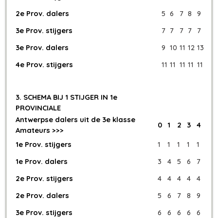
2e Prov. dalers
5
6
7
8
9
3e Prov. stijgers
7
7
7
7
7
3e Prov. dalers
9
10
11
12
13
4e Prov. stijgers
11
11
11
11
11
3. SCHEMA BIJ 1 STIJGER IN 1e
PROVINCIALE
Antwerpse dalers uit de 3e klasse
0
1
2
3
4
Amateurs >>>
1e Prov. stijgers
1
1
1
1
1
1e Prov. dalers
3
4
5
6
7
2e Prov. stijgers
4
4
4
4
4
2e Prov. dalers
5
6
7
8
9
3e Prov. stijgers
6
6
6
6
6