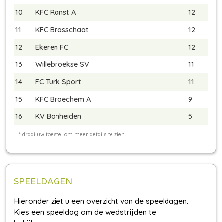
10
KFC Ranst A
12
11
KFC Brasschaat
12
12
Ekeren FC
12
13
Willebroekse SV
11
14
FC Turk Sport
11
15
KFC Broechem A
9
16
KV Bonheiden
5
SPEELDAGEN