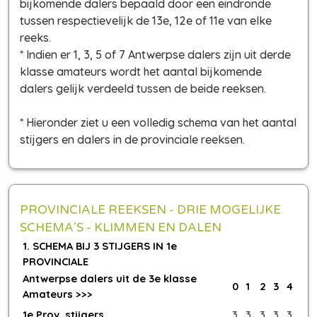
bijkomende dalers bepaald door een eindronde
tussen respectievelijk de 13e, 12e of 11e van elke
reeks.
* Indien er 1, 3, 5 of 7 Antwerpse dalers zijn uit derde
klasse amateurs wordt het aantal bijkomende
dalers gelijk verdeeld tussen de beide reeksen.
* Hieronder ziet u een volledig schema van het aantal
stijgers en dalers in de provinciale reeksen.
PROVINCIALE REEKSEN - DRIE MOGELIJKE
SCHEMA'S - KLIMMEN EN DALEN
1. SCHEMA BIJ 3 STIJGERS IN 1e
PROVINCIALE
Antwerpse dalers uit de 3e klasse
0
1
2
3
4
Amateurs >>>
1e Prov. stijgers
3
3
3
3
3