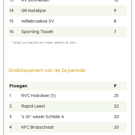
14
GR Katelijne
9
15
Willebroekse SV
8
16
Sporting Tisselt
7
Eindklassement van de 2e periode
Ploegen
P
1
RVC Hoboken (1)
25
2
Rapid Leest
22
3
's Gr' wezel-Schilde A
20
4
KFC Brasschaat
20