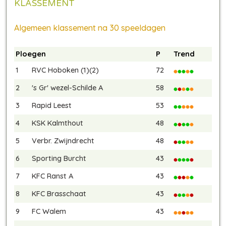
KLASSEMENT
Algemeen klassement na 30 speeldagen
Ploegen
P
Trend
1
RVC Hoboken (1)(2)
72
2
's Gr' wezel-Schilde A
58
3
Rapid Leest
53
4
KSK Kalmthout
48
5
Verbr. Zwijndrecht
48
6
Sporting Burcht
43
7
KFC Ranst A
43
8
KFC Brasschaat
43
9
FC Walem
43