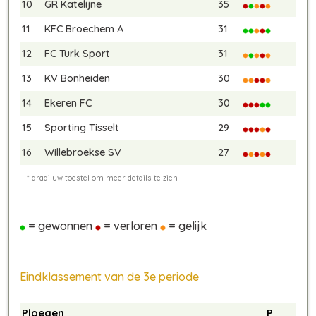
10
GR Katelijne
35
11
KFC Broechem A
31
12
FC Turk Sport
31
13
KV Bonheiden
30
14
Ekeren FC
30
15
Sporting Tisselt
29
16
Willebroekse SV
27
= gewonnen
= verloren
= gelijk
Eindklassement van de 3e periode
Ploegen
P