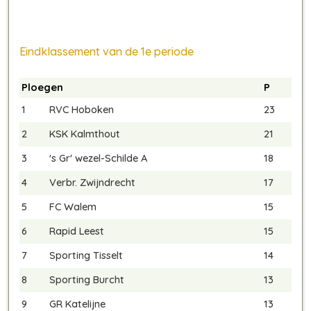
Eindklassement van de 1e periode
Ploegen
P
1
RVC Hoboken
23
2
KSK Kalmthout
21
3
's Gr' wezel-Schilde A
18
4
Verbr. Zwijndrecht
17
5
FC Walem
15
6
Rapid Leest
15
7
Sporting Tisselt
14
8
Sporting Burcht
13
9
GR Katelijne
13