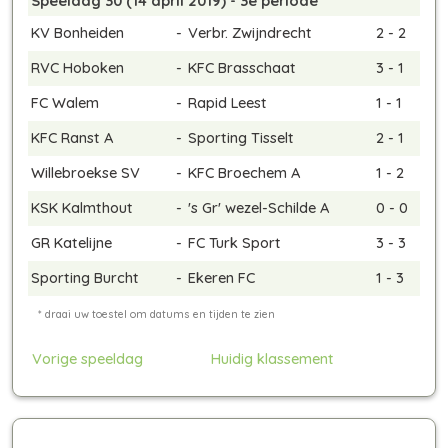
Speeldag 30 (14 april 2019) - 3e periode
KV Bonheiden
-
Verbr. Zwijndrecht
2 - 2
RVC Hoboken
-
KFC Brasschaat
3 - 1
FC Walem
-
Rapid Leest
1 - 1
KFC Ranst A
-
Sporting Tisselt
2 - 1
Willebroekse SV
-
KFC Broechem A
1 - 2
KSK Kalmthout
-
's Gr' wezel-Schilde A
0 - 0
GR Katelijne
-
FC Turk Sport
3 - 3
Sporting Burcht
-
Ekeren FC
1 - 3
Vorige speeldag
Huidig klassement