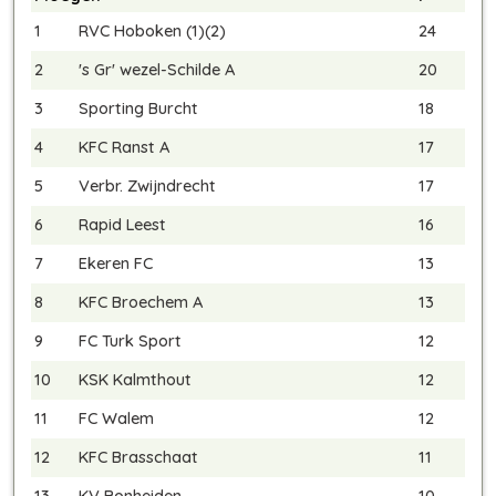
1
RVC Hoboken (1)(2)
24
2
's Gr' wezel-Schilde A
20
3
Sporting Burcht
18
4
KFC Ranst A
17
5
Verbr. Zwijndrecht
17
6
Rapid Leest
16
7
Ekeren FC
13
8
KFC Broechem A
13
9
FC Turk Sport
12
10
KSK Kalmthout
12
11
FC Walem
12
12
KFC Brasschaat
11
13
KV Bonheiden
10