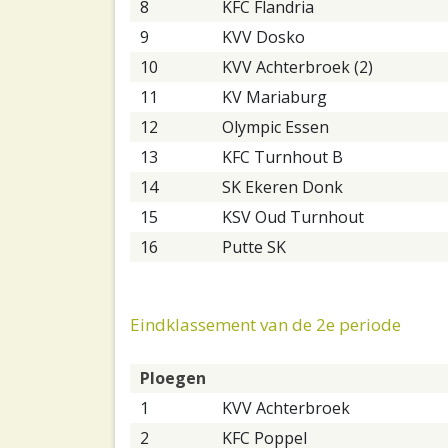
8
KFC Flandria
9
KVV Dosko
10
KVV Achterbroek (2)
11
KV Mariaburg
12
Olympic Essen
13
KFC Turnhout B
14
SK Ekeren Donk
15
KSV Oud Turnhout
16
Putte SK
Eindklassement van de 2e periode
Ploegen
1
KVV Achterbroek
2
KFC Poppel