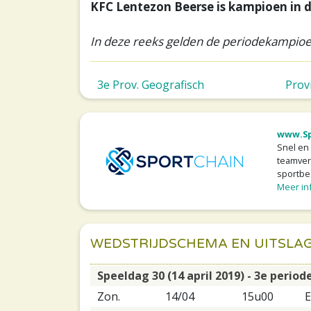
KFC Lentezon Beerse is kampioen in d
In deze reeks gelden de periodekampioen
3e Prov. Geografisch
Prov
www.Sp
Snel en
teamver
sportbe
Meer inf
WEDSTRIJDSCHEMA EN UITSLA
Speeldag 30 (14 april 2019) - 3e period
Zon.
14/04
15u00
E