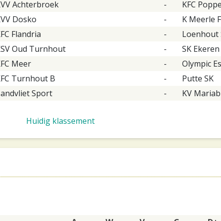
VV Achterbroek
-
KFC Poppe
KVV Dosko
-
K Meerle 
FC Flandria
-
Loenhout
SV Oud Turnhout
-
SK Ekeren
FC Meer
-
Olympic E
FC Turnhout B
-
Putte SK
andvliet Sport
-
KV Mariab
Huidig klassement