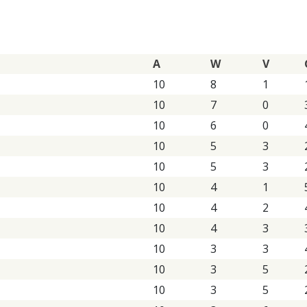
A
W
V
10
8
1
10
7
0
10
6
0
10
5
3
10
5
3
10
4
1
10
4
2
10
4
3
10
3
3
10
3
5
10
3
5