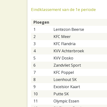
Eindklassement van de 1e periode
Ploegen
1
Lentezon Beerse
2
KFC Meer
3
KFC Flandria
4
KVV Achterbroek
5
KVV Dosko
6
Zandvliet Sport
7
KFC Poppel
8
Loenhout SK
9
Excelsior Kaart
10
Putte SK
11
Olympic Essen