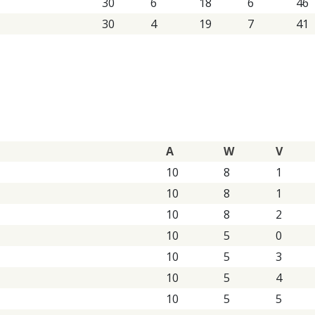
30
6
18
6
46
30
4
19
7
41
A
W
V
10
8
1
10
8
1
10
8
2
10
5
0
10
5
3
10
5
4
10
5
5