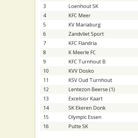
3
Loenhout SK
4
KFC Meer
5
KV Mariaburg
6
Zandvliet Sport
7
KFC Flandria
8
K Meerle FC
9
KFC Turnhout B
10
KVV Dosko
11
KSV Oud Turnhout
12
Lentezon Beerse (1)
13
Excelsior Kaart
14
SK Ekeren Donk
15
Olympic Essen
16
Putte SK