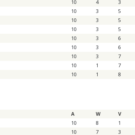
10
4
3
10
3
5
10
3
5
10
3
5
10
3
6
10
3
6
10
3
7
10
1
7
10
1
8
A
W
V
10
8
1
10
7
3