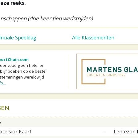
eze reeks.
schappen (drie keer tien wedstrijden)
.
inciale Speeldag
Alle Klassementen
ortChain.com
 eenvoudig een hotel en
blijf boeken op de beste
stemmingen wereldwijd
o...
GEN
e
xcelsior Kaart
-
Lentezon 