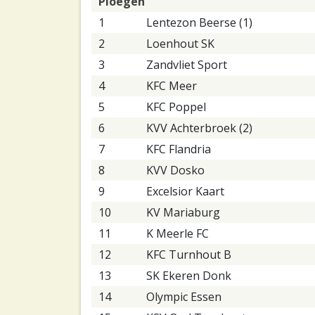
Ploegen
1
Lentezon Beerse (1)
2
Loenhout SK
3
Zandvliet Sport
4
KFC Meer
5
KFC Poppel
6
KVV Achterbroek (2)
7
KFC Flandria
8
KVV Dosko
9
Excelsior Kaart
10
KV Mariaburg
11
K Meerle FC
12
KFC Turnhout B
13
SK Ekeren Donk
14
Olympic Essen