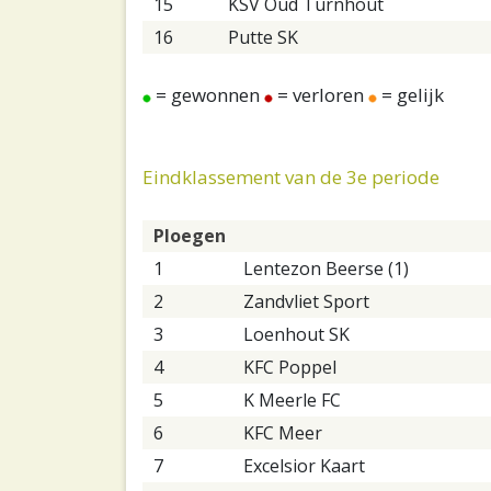
15
KSV Oud Turnhout
16
Putte SK
= gewonnen
= verloren
= gelijk
Eindklassement van de 3e periode
Ploegen
1
Lentezon Beerse (1)
2
Zandvliet Sport
3
Loenhout SK
4
KFC Poppel
5
K Meerle FC
6
KFC Meer
7
Excelsior Kaart