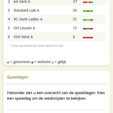
2
AA Gent A
37
3
Standard Luik A
35
4
RC Genk Ladies A
31
5
OH Leuven A
15
6
KSK Heist A
0
= gewonnen
= verloren
= gelijk
Speeldagen