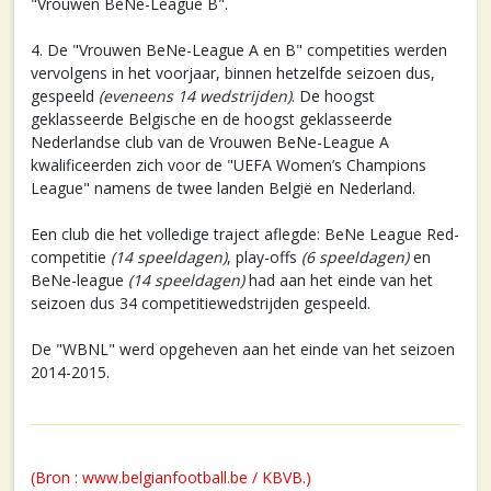
"Vrouwen BeNe-League B".
4. De "Vrouwen BeNe-League A en B" competities werden
vervolgens in het voorjaar, binnen hetzelfde seizoen dus,
gespeeld
(eveneens 14 wedstrijden)
. De hoogst
geklasseerde Belgische en de hoogst geklasseerde
Nederlandse club van de Vrouwen BeNe-League A
kwalificeerden zich voor de "UEFA Women’s Champions
League" namens de twee landen België en Nederland.
Een club die het volledige traject aflegde: BeNe League Red-
competitie
(14 speeldagen)
, play-offs
(6 speeldagen)
en
BeNe-league
(14 speeldagen)
had aan het einde van het
seizoen dus 34 competitiewedstrijden gespeeld.
De "WBNL" werd opgeheven aan het einde van het seizoen
2014-2015.
(Bron : www.belgianfootball.be / KBVB.)