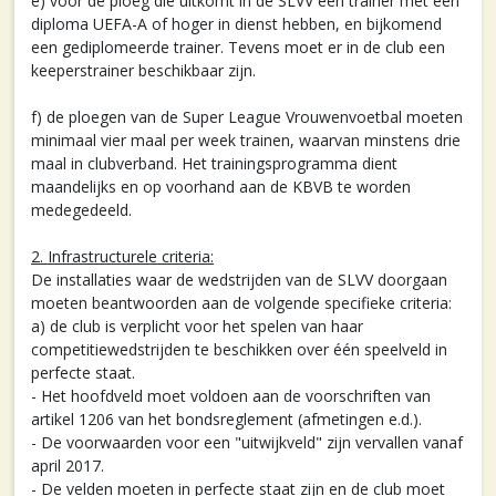
e) voor de ploeg die uitkomt in de SLVV een trainer met een
diploma UEFA-A of hoger in dienst hebben, en bijkomend
een gediplomeerde trainer. Tevens moet er in de club een
keeperstrainer beschikbaar zijn.
f) de ploegen van de Super League Vrouwenvoetbal moeten
minimaal vier maal per week trainen, waarvan minstens drie
maal in clubverband. Het trainingsprogramma dient
maandelijks en op voorhand aan de KBVB te worden
medegedeeld.
2. Infrastructurele criteria:
De installaties waar de wedstrijden van de SLVV doorgaan
moeten beantwoorden aan de volgende specifieke criteria:
a) de club is verplicht voor het spelen van haar
competitiewedstrijden te beschikken over één speelveld in
perfecte staat.
- Het hoofdveld moet voldoen aan de voorschriften van
artikel 1206 van het bondsreglement (afmetingen e.d.).
- De voorwaarden voor een "uitwijkveld" zijn vervallen vanaf
april 2017.
- De velden moeten in perfecte staat zijn en de club moet