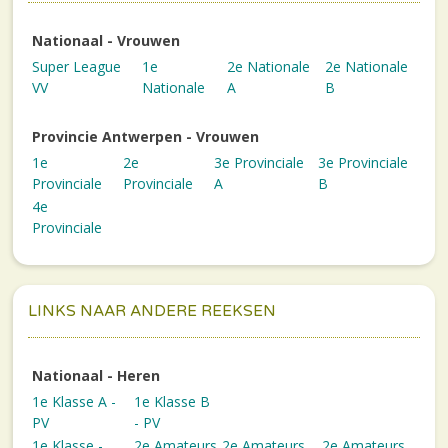
Nationaal - Vrouwen
Super League
1e
2e Nationale
2e Nationale
VV
Nationale
A
B
Provincie Antwerpen - Vrouwen
1e
2e
3e Provinciale
3e Provinciale
Provinciale
Provinciale
A
B
4e
Provinciale
LINKS NAAR ANDERE REEKSEN
Nationaal - Heren
1e Klasse A -
1e Klasse B
PV
- PV
1e Klasse -
2e Amateurs
2e Amateurs
2e Amateurs