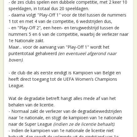
- de zes clubs spelen een dubbele competitie, met 2 keer 10
speeldagen, in totaal dus 20 speeldagen.
- daarna volgt "Play-Off 1" voor de titel tussen de nummers
1 tot en met 4 van de competitie, 6 wedstrijden dus,
- en "Play-Off 2", een heen- en terugwedstrijd tussen de
nummers 5 en 6 van de competitie, waarbij de verliezer naar
1e Nationale zakt.
Maar... voor de aanvang van "Play-Off 1" wordt het
puntentotaal gehalveerd
(en eventueel afgerond naar
boven)
.
- de club die als eerste eindigt is Kampioen van België en
heeft direct toegang tot de UEFA Women’s Champions
League.
Wat de degradatie betreft hangt alles mede af van het
behalen van de licentie.
- Normaal zakt de verliezer van de degradatiewedstrijden
naar 1e nationale, en stijgt de kampioen van 1e nationale
naar de Super League
(indien ze de licentie behaalt)
.
- Indien de kampioen van 1e nationale de licentie niet
behaalt, dan speelt de volgende uit de eindstand van 1e