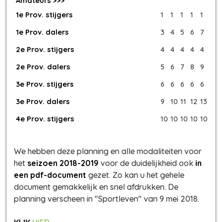
Amateurs >>>
1e Prov. stijgers
1
1
1
1
1
1e Prov. dalers
3
4
5
6
7
2e Prov. stijgers
4
4
4
4
4
2e Prov. dalers
5
6
7
8
9
3e Prov. stijgers
6
6
6
6
6
3e Prov. dalers
9
10
11
12
13
4e Prov. stijgers
10
10
10
10
10
We hebben deze planning en alle modaliteiten voor
het
seizoen 2018-2019
voor de duidelijkheid ook
in
een pdf-document
gezet. Zo kan u het gehele
document gemakkelijk en snel afdrukken. De
planning verscheen in "Sportleven" van 9 mei 2018.