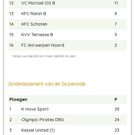
12
VC Mortsel OG B
11
13
KFC Ranst B
9
14
KFC Schoten
7
15
KVV Ternesse B
3
16
FC Antwerpen Noord
2
Eindklassement van de 2e periode
Ploegen
P
1
K Hove Sport
29
2
Olympic Pirates DBG
24
3
Kessel United (1)
23