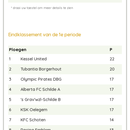
Eindklassement van de 1e periode
Ploegen
P
1
Kessel United
22
2
Tubantia Borgerhout
20
3
Olympic Pirates DBG
17
4
Alberta FC Schilde A
17
5
's Grav'wzl-Schilde B
17
6
KSK Oelegem
17
7
KFC Schoten
14
8
Racing Emblem
13