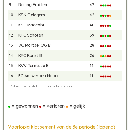
9
Racing Emblem
42
10
KSK Oelegem
42
11
KSC Maccabi
40
12
KFC Schoten
39
13
VC Mortsel OG B
28
14
KFC Ranst B
26
15
KVV Ternesse B
16
16
FC Antwerpen Noord
11
= gewonnen
= verloren
= gelijk
Voorlopig klassement van de 3e periode (lopend)