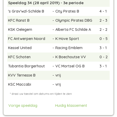
Speeldag 34 (28 april 2019) - 3e periode
's Grav'wzl-Schilde B
-
City Pirates B
4 - 1
KFC Ranst B
-
Olympic Pirates DBG
2 - 3
KSK Oelegem
-
Alberta FC Schilde A
2 - 2
FC Antwerpen Noord
-
K Hove Sport
0 - 5
Kessel United
-
Racing Emblem
3 - 1
KFC Schoten
-
K Boechoutse VV
0 - 2
Tubantia Borgerhout
-
VC Mortsel OG B
3 - 1
KVV Ternesse B
-
vrij
KSC Maccabi
-
vrij
Vorige speeldag
Huidig klassement