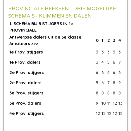
PROVINCIALE REEKSEN - DRIE MOGELIJKE
SCHEMA'S - KLIMMEN EN DALEN
1. SCHEMA BIJ 3 STIJGERS IN 1e
PROVINCIALE
Antwerpse dalers uit de 3e klasse
0
1
2
3
4
Amateurs >>>
1e Prov. stijgers
3
3
3
3
3
1e Prov. dalers
3
4
5
6
7
2e Prov. stijgers
6
6
6
6
6
2e Prov. dalers
5
6
7
8
9
3e Prov. stijgers
8
8
8
8
8
3e Prov. dalers
9
10
11
12
13
4e Prov. stijgers
12
12
12
12
12