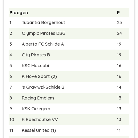
Ploegen
P
1
Tubantia Borgerhout
25
2
Olympic Pirates DBG
24
3
Alberta FC Schilde A
19
4
City Pirates B
19
5
KSC Maccabi
16
6
K Hove Sport (2)
16
7
's Grav'wzl-Schilde B
14
8
Racing Emblem
13
9
KSK Oelegem
13
10
K Boechoutse VV
13
11
Kessel United (1)
11