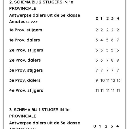
2. SCHEMA BIJ 2 STIJGERS IN 1e
PROVINCIALE
Antwerpse dalers uit de 3e klasse
0
1
2
3
4
Amateurs >>>
1e Prov. stijgers
2
2
2
2
2
1e Prov. dalers
3
4
5
6
7
2e Prov. stijgers
5
5
5
5
5
2e Prov. dalers
5
6
7
8
9
3e Prov. stijgers
7
7
7
7
7
3e Prov. dalers
9
10
11
12
13
4e Prov. stijgers
11
11
11
11
11
3. SCHEMA BIJ 1 STIJGER IN 1e
PROVINCIALE
Antwerpse dalers uit de 3e klasse
0
1
2
3
4