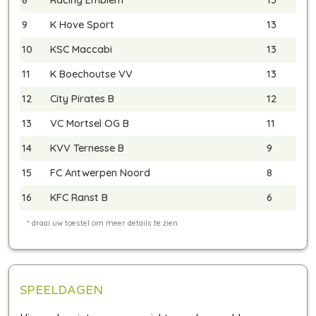
9
K Hove Sport
13
10
KSC Maccabi
13
11
K Boechoutse VV
13
12
City Pirates B
12
13
VC Mortsel OG B
11
14
KVV Ternesse B
9
15
FC Antwerpen Noord
8
16
KFC Ranst B
6
SPEELDAGEN