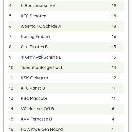
4
K Boechoutse VV
19
5
KFC Schoten
18
6
Alberta FC Schilde A
18
7
Racing Emblem
16
8
City Pirates B
15
9
's Grav'wzl-Schilde B
15
10
Tubantia Borgerhout
14
11
KSK Oelegem
12
12
KFC Ranst B
11
13
KSC Maccabi
11
14
VC Mortsel OG B
6
15
KVV Ternesse B
4
16
FC Antwerpen Noord
1