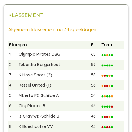
KLASSEMENT
Algemeen klassement na 34 speeldagen
Ploegen
P
Trend
1
Olympic Pirates DBG
65
2
Tubantia Borgerhout
59
3
K Hove Sport (2)
58
4
Kessel United (1)
56
5
Alberta FC Schilde A
54
6
City Pirates B
46
7
's Grav'wzl-Schilde B
46
8
K Boechoutse VV
45