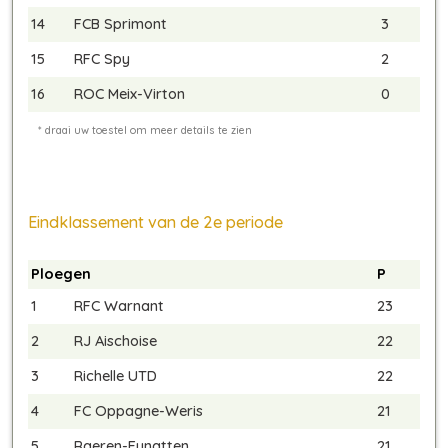
14
FCB Sprimont
3
15
RFC Spy
2
16
ROC Meix-Virton
0
Eindklassement van de 2e periode
Ploegen
P
1
RFC Warnant
23
2
RJ Aischoise
22
3
Richelle UTD
22
4
FC Oppagne-Weris
21
5
Raeren-Eynatten
21