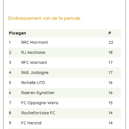
Eindklassement van de 1e periode
Ploegen
P
1
RRC Mormont
22
2
RJ Aischoise
18
3
RFC Warnant
17
4
RAS Jodoigne
17
5
Richelle UTD
16
6
Raeren-Eynatten
16
7
FC Oppagne-Weris
15
8
Rochefortoise FC
14
9
FC Herstal
14