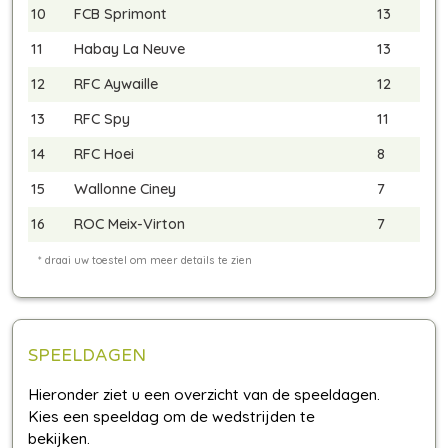
10
FCB Sprimont
13
11
Habay La Neuve
13
12
RFC Aywaille
12
13
RFC Spy
11
14
RFC Hoei
8
15
Wallonne Ciney
7
16
ROC Meix-Virton
7
SPEELDAGEN