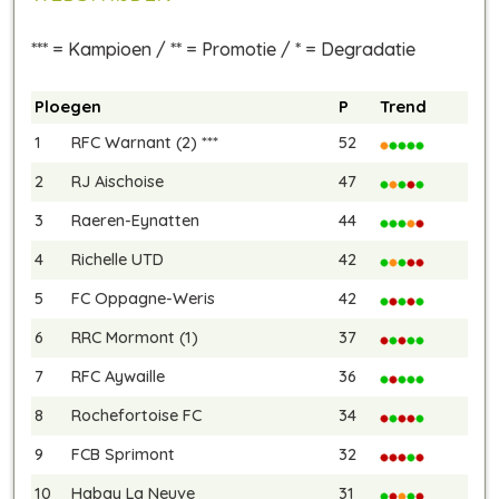
*** = Kampioen / ** = Promotie / * = Degradatie
Ploegen
P
Trend
1
RFC Warnant (2) ***
52
2
RJ Aischoise
47
3
Raeren-Eynatten
44
4
Richelle UTD
42
5
FC Oppagne-Weris
42
6
RRC Mormont (1)
37
7
RFC Aywaille
36
8
Rochefortoise FC
34
9
FCB Sprimont
32
10
Habay La Neuve
31