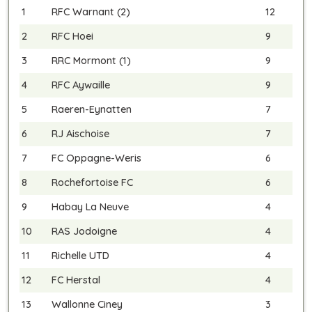
1
RFC Warnant (2)
12
2
RFC Hoei
9
3
RRC Mormont (1)
9
4
RFC Aywaille
9
5
Raeren-Eynatten
7
6
RJ Aischoise
7
7
FC Oppagne-Weris
6
8
Rochefortoise FC
6
9
Habay La Neuve
4
10
RAS Jodoigne
4
11
Richelle UTD
4
12
FC Herstal
4
13
Wallonne Ciney
3