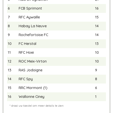
6
FCB Sprimont
16
7
RFC Aywaille
15
8
Habay La Neuve
14
9
Rochefortoise FC
14
10
FC Herstal
13
11
RFC Hoei
10
12
ROC Meix-Virton
10
13
RAS Jodoigne
9
14
RFC Spy
8
15
RRC Mormont (1)
6
16
Wallonne Ciney
1