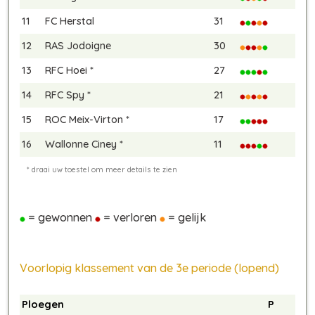
11
FC Herstal
31
12
RAS Jodoigne
30
13
RFC Hoei *
27
14
RFC Spy *
21
15
ROC Meix-Virton *
17
16
Wallonne Ciney *
11
= gewonnen
= verloren
= gelijk
Voorlopig klassement van de 3e periode (lopend)
Ploegen
P